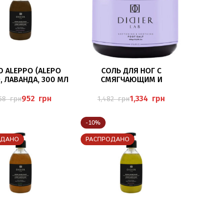
В КОРЗИНУ
В КОРЗИНУ
 ALEPPO (ALEPO
СОЛЬ ДЛЯ НОГ С
, ЛАВАНДА, 300 МЛ
СМЯГЧАЮЩИМ И
УСПОКАИВАЮЩИМ
ДЕЙСТВИЕМ, MILK, DIDIER
952
грн
1,334
грн
058
грн
1,482
грн
LAB, 450ГР
-10%
ОДАНО
РАСПРОДАНО