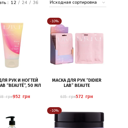
ать
12
24
36
-10%
В КОРЗИНУ
В КОРЗИНУ
ДЛЯ РУК И НОГТЕЙ
МАСКА ДЛЯ РУК “DIDIER
LAB “BEAUTÉ”, 50 МЛ
LAB” BEAUTE
952
грн
572
грн
058
грн
635
грн
-10%