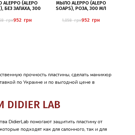
ПОДРОБНЕЕ
ПОДРОБНЕЕ
 ALEPPO (ALEPO
МЫЛО ALEPPO (ALEPO
, БЕЗ ЗАПАХА, 300
SOAPS), РОЗА, 300 МЛ
МЛ
952
грн
952
грн
058
грн
1,058
грн
ественную прочность пластины, сделать маникюр
тавкой по Украине и по выгодной цене в
 DIDIER LAB
ва DidierLab помогают защитить пластину от
орые подходят как для салонного, так и для