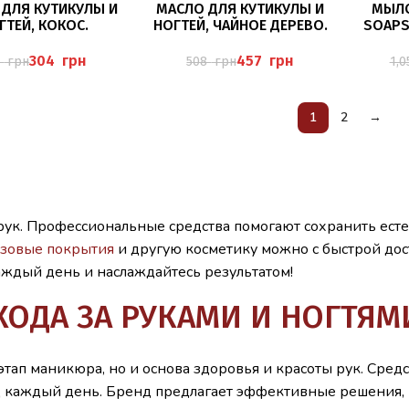
ПОДРОБНЕЕ
ПОДРОБНЕЕ
 ДЛЯ КУТИКУЛЫ И
МАСЛО ДЛЯ КУТИКУЛЫ И
МЫЛО
ГТЕЙ, КОКОС.
НОГТЕЙ, ЧАЙНОЕ ДЕРЕВО.
SOAPS)
304
грн
457
грн
8
грн
508
грн
1,
1
2
→
 рук. Профессиональные средства помогают сохранить ест
азовые покрытия
и другую косметику можно с быстрой дос
аждый день и наслаждайтесь результатом!
ХОДА ЗА РУКАМИ И НОГТЯМИ
тап маникюра, но и основа здоровья и красоты рук. Средст
аждый день. Бренд предлагает эффективные решения, кот