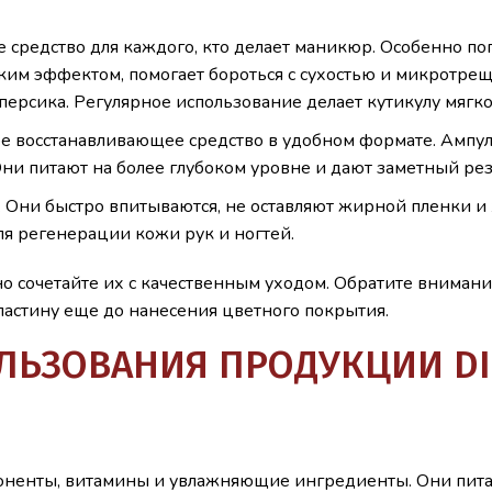
ое средство для каждого, кто делает маникюр. Особенно по
ским эффектом, помогает бороться с сухостью и микротре
 персика. Регулярное использование делает кутикулу мягк
ое восстанавливающее средство в удобном формате. Ампул
 Они питают на более глубоком уровне и дают заметный ре
 Они быстро впитываются, не оставляют жирной пленки и 
ля регенерации кожи рук и ногтей.
ьно сочетайте их с качественным уходом. Обратите вниман
ластину еще до нанесения цветного покрытия.
ЬЗОВАНИЯ ПРОДУКЦИИ DID
поненты, витамины и увлажняющие ингредиенты. Они питаю