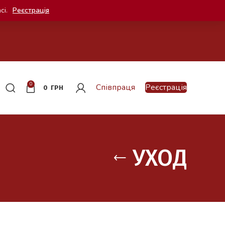
сі.
Реєстрація
0
Співпраця
Реєстрація
0
ГРН
УХОД