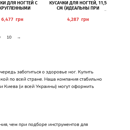
В КОРЗИНУ
В КОРЗИНУ
КИ ДЛЯ НОГТЕЙ С
КУСАЧКИ ДЛЯ НОГТЕЙ, 11,5
КРУГЛЕННЫМИ
СМ (ИДЕАЛЬНЫ ПРИ
ЧИКАМИ, 14 СМ
РАБОТЕ С ДИАБЕТИЧЕСКОЙ
ЬНЫЕ ПРИ РАБОТЕ С
СТОПОЙ) BAEHR
грн
грн
ТИЧЕСКОЙ СТОПОЙ)
BAEHR
9
10
→
ередь заботиться о здоровье ног. Купить
вкой по всей стране. Наша компания стабильно
ти Киева (и всей Украины) могут оформить
ния, чем при подборе инструментов для