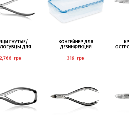
В КОРЗИНУ
В КОРЗИНУ
ЕЩИ ГНУТЫЕ/
КОНТЕЙНЕР ДЛЯ
К
ГЛОГУБЦЫ ДЛЯ
ДЕЗИНФЕКЦИИ
ОСТРО
АНИЯ СКОБЫ, 12
ИНСТРУМЕНТОВ “MOBIL
СМ, ДИ
СМ, ECO
BOX” 800 МЛ BAEHR
ММ, НЕ
грн
грн