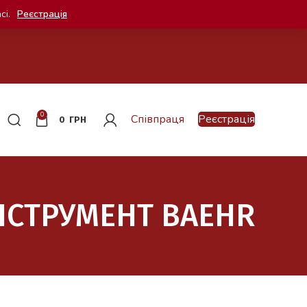
сі.
Реєстрація
0
Співпраця
Реєстрація
0
ГРН
НСТРУМЕНТ BAEHR