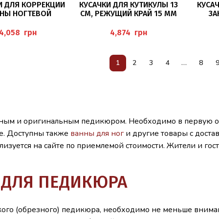
В КОРЗИНУ
В КОРЗИНУ
И ДЛЯ КОРРЕКЦИИ
КУСАЧКИ ДЛЯ КУТИКУЛЫ 13
КУСАЧ
НЫ НОГТЕВОЙ
СМ, РЕЖУЩИЙ КРАЙ 15 ММ
ЗА
Ы, 14 СМ, ЛЕЗВИЕ
BAEHR
КОН
5 ММ BAEHR
(ИДЕАЛ
грн
грн
ДИАБЕ
1
2
3
4
…
8
дным и оригинальным педикюром. Необходимо в первую оч
те. Доступны также
ванны для ног
и другие товары с доста
лизуется на сайте по приемлемой стоимости. Жители и гос
 ДЛЯ ПЕДИКЮРА
кого (обрезного) педикюра, необходимо не меньше внима