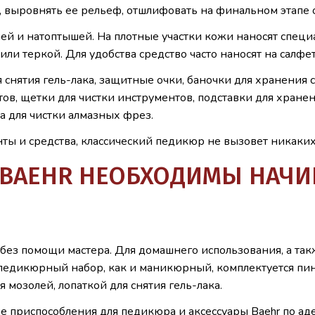
, выровнять ее рельеф, отшлифовать на финальном этапе 
ей и натоптышей. На плотные участки кожи наносят специа
и теркой. Для удобства средство часто наносят на салфетк
нятия гель-лака, защитные очки, баночки для хранения с
ов, щетки для чистки инструментов, подставки для хранен
а для чистки алмазных фрез.
ты и средства, классический педикюр не вызовет никаких
 BAEHR НЕОБХОДИМЫ НАЧ
без помощи мастера. Для домашнего использования, а та
 педикюрный набор, как и маникюрный, комплектуется п
 мозолей, лопаткой для снятия гель-лака.
 приспособления для педикюра и аксессуары Baehr по аде