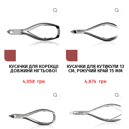
КУСАЧКИ ДЛЯ КОРЕКЦІЇ
КУСАЧКИ ДЛЯ КУТИКУЛИ 13
ДОВЖИНИ НІГТЬОВОЇ
СМ, РІЖУЧИЙ КРАЙ 15 ММ
ПЛАСТИНИ, 14 СМ, ЛЕЗО 15
BAEHR
ММ BAEHR
грн
грн