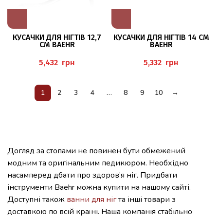
КУСАЧКИ ДЛЯ НІГТІВ 12,7
КУСАЧКИ ДЛЯ НІГТІВ 14 СМ
СМ BAEHR
BAEHR
грн
грн
1
2
3
4
…
8
9
10
→
Догляд за стопами не повинен бути обмежений
модним та оригінальним педикюром. Необхідно
насамперед дбати про здоров’я ніг. Придбати
інструменти Baehr можна купити на нашому сайті.
Доступні також
ванни для ніг
та інші товари з
доставкою по всій країні. Наша компанія стабільно