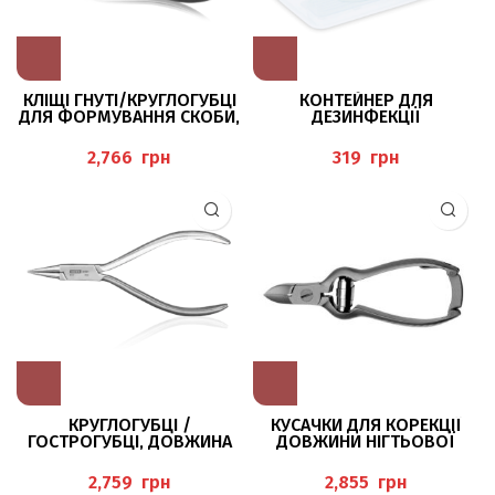
КЛІЩІ ГНУТІ/КРУГЛОГУБЦІ
КОНТЕЙНЕР ДЛЯ
ДЛЯ ФОРМУВАННЯ СКОБИ,
ДЕЗИНФЕКЦІЇ
12 СМ, ECO
ІНСТРУМЕНТІВ “MOBIL
BOX” 800 МЛ BAEHR
грн
грн
КРУГЛОГУБЦІ /
КУСАЧКИ ДЛЯ КОРЕКЦІЇ
ГОСТРОГУБЦІ, ДОВЖИНА
ДОВЖИНИ НІГТЬОВОЇ
13 СМ, ДІАМЕТР КІНЧИКА
ПЛАСТИНИ 12 СМ BAEHR
0,5 ММ, НЕРЖАВІЮЧА
грн
грн
СТАЛЬ