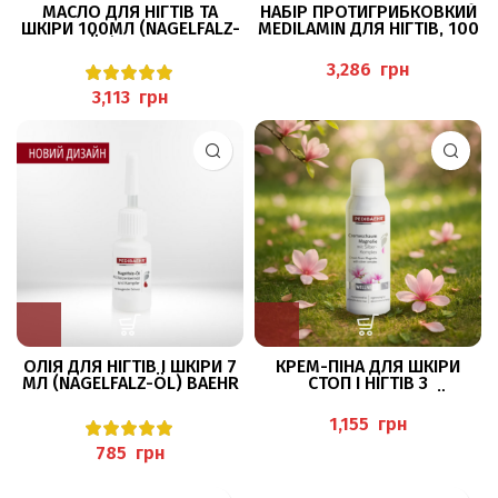
МАСЛО ДЛЯ НІГТІВ ТА
НАБІР ПРОТИГРИБКОВКИЙ
ШКІРИ 100МЛ (NAGELFALZ-
MEDILAMIN ДЛЯ НІГТІВ, 100
ÖL) BAEHR
ДНІВ ТЕРАПЕВТИЧНОГО
ДОГЛЯДУ PEDIBAEHR
грн
грн
ОЛІЯ ДЛЯ НІГТІВ І ШКІРИ 7
КРЕМ-ПІНА ДЛЯ ШКІРИ
МЛ (NAGELFALZ-ÖL) BAEHR
СТОП І НІГТІВ З
ВІД ОНІХОЛІЗИСУ З
ЕКСТРАКТОМ МАГНОЛІЇ ТА З
ПАРОСТКАМИ ПШЕНИЦІ
ІОНАМИ СРІБЛА 125МЛ
грн
PEDIBAEHR
грн