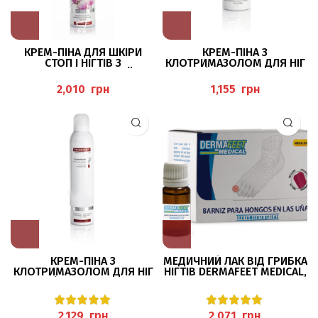
КРЕМ-ПІНА ДЛЯ ШКІРИ
КРЕМ-ПІНА З
СТОП І НІГТІВ З
КЛОТРИМАЗОЛОМ ДЛЯ НІГ
ЕКСТРАКТОМ МАГНОЛІЇ ТА З
125МЛ, (CREMESCHAUM MIT
ІОНАМИ СРІБЛА 300МЛ
CLOTRIMAZOL) PEDIBAEHR
грн
грн
PEDIBAEHR
КРЕМ-ПІНА З
МЕДИЧНИЙ ЛАК ВІД ГРИБКА
КЛОТРИМАЗОЛОМ ДЛЯ НІГ
НІГТІВ DERMAFEET MEDICAL,
300МЛ, (CREMESCHAUM MIT
9МЛ HERBITAS
CLOTRIMAZOL) PEDIBAEHR
грн
грн