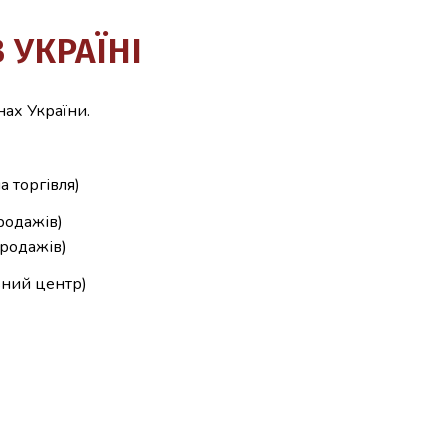
 УКРАЇНІ
нах України.
а торгівля)
родажів)
продажів)
ьний центр)