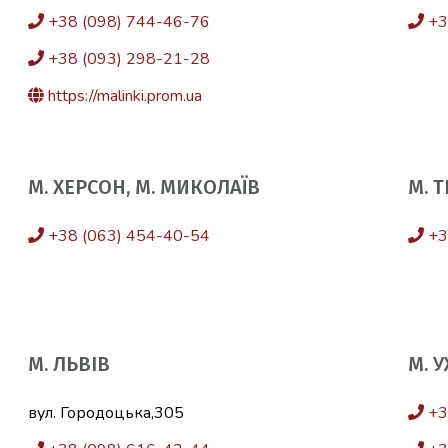
+38 (098) 744-46-76
+3
+38 (093) 298-21-28
https://malinki.prom.ua
М. ХЕРСОН, М. МИКОЛАЇВ
М. 
+38 (063) 454-40-54
+3
М. ЛЬВІВ
М. 
вул. Городоцька,305
+3