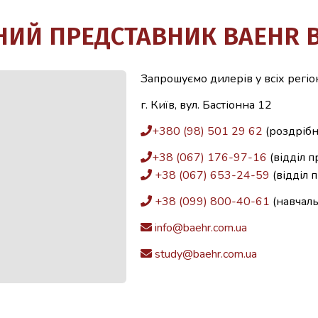
ИЙ ПРЕДСТАВНИК BAEHR В
Запрошуємо дилерів у всіх регіо
г. Київ, вул. Бастіонна 12
+380 (98) 501 29 62
(роздрібн
+38 (067) 176-97-16
(відділ п
+38 (067) 653-24-59
(відділ 
+38 (099) 800-40-61
(навчал
info@baehr.com.ua
study@baehr.com.ua