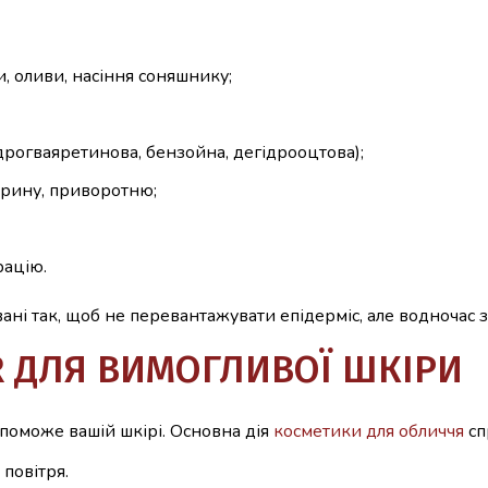
ши, оливи, насіння соняшнику;
дрогваяретинова, бензойна, дегідрооцтова);
арину, приворотню;
рацію.
ні так, щоб не перевантажувати епідерміс, але водночас 
R ДЛЯ ВИМОГЛИВОЇ ШКІРИ
допоможе вашій шкірі. Основна дія
косметики для обличчя
сп
 повітря.