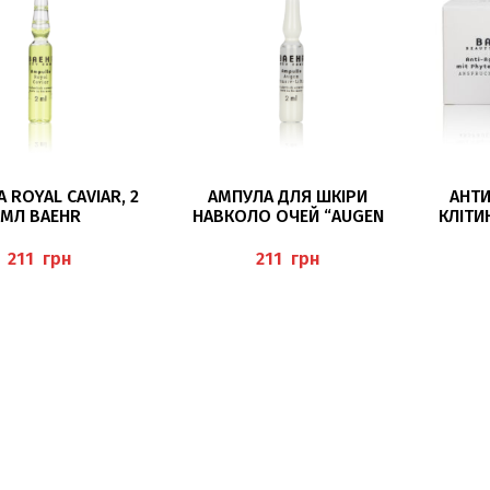
ЧИТАТИ ДАЛІ
ЧИТАТИ ДАЛІ
 ROYAL CAVIAR, 2
АМПУЛА ДЛЯ ШКІРИ
АНТИ
МЛ BAEHR
НАВКОЛО ОЧЕЙ “AUGEN
КЛІТИ
INTENSIV-LIFTING” 2МЛ,
(ANTI
BAEHR
PHYTO
грн
грн