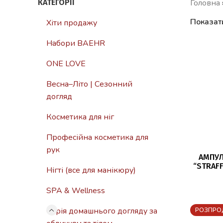
КАТЕГОРІЇ
Головна
Показат
Хіти продажу
Набори BAEHR
ONE LOVE
Весна–Літо | Сезонний
догляд
Косметика для ніг
Професійна косметика для
рук
ДО
АМПУЛ
“STRAFF
Нігті (все для манікюру)
SPA & Wellness
Серія домашнього догляду за
РОЗПРО