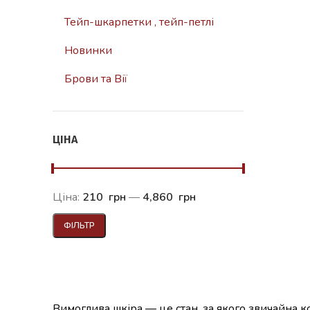
Тейп-шкарпетки , тейп-петлі
Новинки
Брови та Вії
ЦІНА
Ціна:
210 грн
—
4,860 грн
ФІЛЬТР
Вимоглива шкіра — це стан, за якого звичайна к