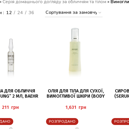
»
Серія домашнього догляду за обличчям та тілом
»
Вимогли
и
12
24
36
ДАТИ В КОШИК
ДОДАТИ В КОШИК
ДО
А ДЛЯ ОБЛИЧЧЯ
ОЛІЯ ДЛЯ ТІЛА ДЛЯ СУХОЇ,
СИРОВ
UNG” 2 МЛ, BAEHR
ВИМОГЛИВОЇ ШКІРИ (BODY
(SERUM
OIL), 150 МЛ BAEHR
грн
грн
ДАНО
РОЗПРОДАНО
РОЗПР