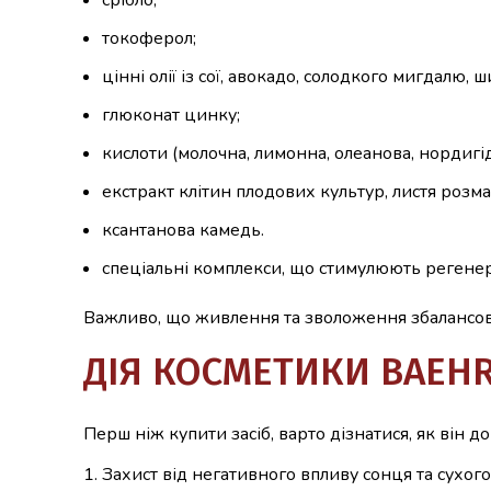
срібло;
токоферол;
цінні олії із сої, авокадо, солодкого мигдалю, 
глюконат цинку;
кислоти (молочна, лимонна, олеанова, нордигі
екстракт клітин плодових культур, листя розм
ксантанова камедь.
спеціальні комплекси, що стимулюють регене
Важливо, що живлення та зволоження збалансова
ДІЯ КОСМЕТИКИ BAEH
Перш ніж купити засіб, варто дізнатися, як він 
Захист від негативного впливу сонця та сухого