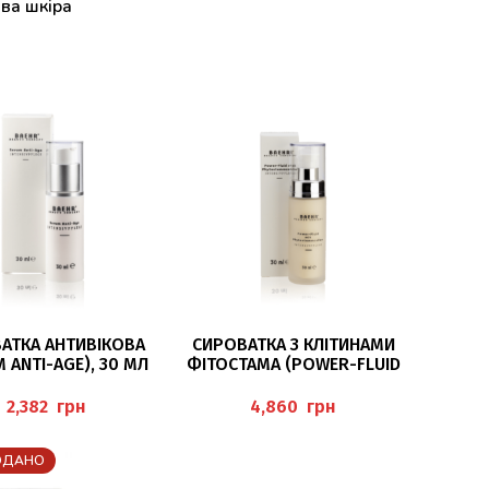
ва шкіра
ДАТИ В КОШИК
ДОДАТИ В КОШИК
АТКА АНТИВІКОВА
СИРОВАТКА З КЛІТИНАМИ
 ANTI-AGE), 30 МЛ
ФІТОСТАМА (POWER-FLUID
BAEHR
MIT PHYTOSTAMMZELLEN)
30МЛ BAEHR
грн
грн
ОДАНО