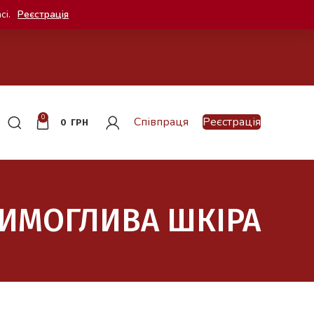
сі.
Реєстрація
0
Співпраця
Реєстрація
0
ГРН
ИМОГЛИВА ШКІРА