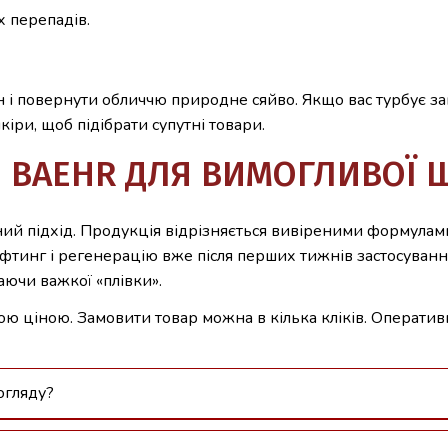
 перепадів.
н і повернути обличчю природне сяйво. Якщо вас турбує з
іри, щоб підібрати супутні товари.
 BAEHR ДЛЯ ВИМОГЛИВОЇ 
й підхід. Продукція відрізняється вивіреними формулами
іфтинг і регенерацію вже після перших тижнів застосуванн
аючи важкої «плівки».
ою ціною. Замовити товар можна в кілька кліків. Оперативн
огляду?