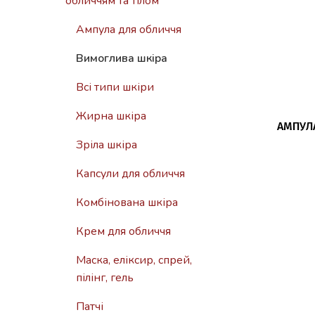
обличчям та тілом
Ампула для обличчя
Вимоглива шкіра
Всі типи шкіри
Жирна шкіра
АМПУЛА
Зріла шкіра
Капсули для обличчя
Комбінована шкіра
Крем для обличчя
Маска, еліксир, спрей,
пілінг, гель
Патчі