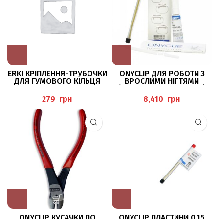
ERKI КРІПЛЕННЯ-ТРУБОЧКИ
ONYCLIP ДЛЯ РОБОТИ З
ДЛЯ ГУМОВОГО КІЛЬЦЯ
ВРОСЛИМИ НІГТЯМИ
ERKODENT
(ONYCLIP-SPANGEN-SET)
ERKODENT
грн
грн
ONYCLIP КУСАЧКИ ПО
ONYCLIP ПЛАСТИНИ 0,15