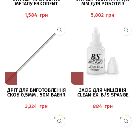
МЕТАЛУ ERKODENT
ММ ДЛЯ РОБОТИ З
ВРОСЛИМ НІГТЕМ
ERKODENT
грн
грн
ДРІТ ДЛЯ ВИГОТОВЛЕННЯ
ЗАСІБ ДЛЯ ЧИЩЕННЯ
СКОБ 0,5ММ , 50М BAEHR
CLEAN-EX, B/S SPANGE
грн
грн