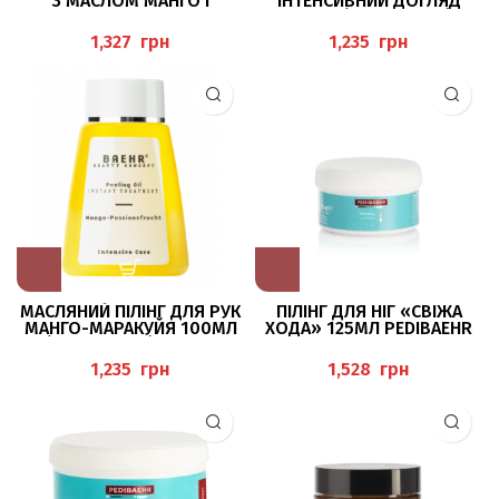
З МАСЛОМ МАНГО І
IНТЕНСИВНИЙ ДОГЛЯД
ПЕРСИКОВИМ МАСЛОМ
100МЛ (PEELING OIL),
125МЛ (FRUCHT-
BAEHR
грн
грн
FUSSPEELING) PEDIBAEHR
МАСЛЯНИЙ ПІЛІНГ ДЛЯ РУК
ПІЛІНГ ДЛЯ НІГ «СВІЖА
МАНГО-МАРАКУЙЯ 100МЛ
ХОДА» 125МЛ PEDIBAEHR
(PEELING OIL), BAEHR
грн
грн