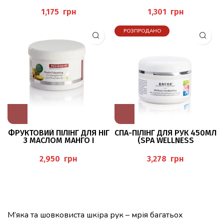
HANDPEELING), BAEHR
грн
грн
РОЗПРОДАНО
ФРУКТОВИЙ ПІЛІНГ ДЛЯ НІГ
СПА-ПІЛІНГ ДЛЯ РУК 450МЛ
З МАСЛОМ МАНГО І
(SPA WELLNESS
ПЕРСИКОВИМ МАСЛОМ
HANDPEELING), BAEHR
450МЛ (FRUCHT-
грн
грн
FUSSPEELING) PEDIBAEHR
М’яка та шовковиста шкіра рук – мрія багатьох