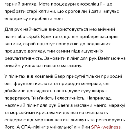
гарний вигляд. Мета процедури ексфоліації – це
прибрати старі клітини, що ороговіли, і дати імпульс
епідермісу виробляти нові.
Для рук найчастіше використовується механічний
пілінг або скраб. Крім того, що він прибере застарілі
клітини, скраб підготує поверхню до подальших
процедур догляду, тим самим підвищуючи їх
результативність. Замовити пілінг для рук Baehr можна
онлайн у каталозі нашого магазину.
У пілінгах від компанії Баєр присутні тільки природні
олії, фруктові кислоти та природні мінерали, які
дбайливо доглядають навіть дуже суху шкіру і
повертають їй м’якість і еластичність. Наприклад,
масляний пілінг для рук Baehr з маслами манго, маракуї
та морськими кристалами делікатно очищають
епідерміс від мертвих клітин, живлять та регенерують
його. А СПА-пілінг з унікальної лінійки
SPA-wellness
,