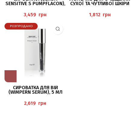
SENSITIVE S PUMPFLACON),
СУХОЇ ТА ЧУТЛИВОЇ ШКIРИ
30 МЛ BAEHR
(REINIGUNGSMILCH
TROCKENE UND SENSIBLE
грн
грн
HAUT), 200 МЛ
РОЗПРОДАНО
СИРОВАТКА ДЛЯ ВІЙ
(WIMPERN SERUM), 5 МЛ
BAEHR
грн