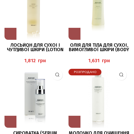
ЛОСЬЙОН ДЛЯ СУХОЇ І
ОЛІЯ ДЛЯ ТІЛА ДЛЯ СУХОЇ,
ЧУТЛИВОЇ ШКІРИ (LOTION
ВИМОГЛИВОЇ ШКІРИ (BODY
FÜR TROCKENE UND
OIL), 150 МЛ BAEHR
SENSIBLE HAUT) 200МЛ
грн
грн
BAEHR
РОЗПРОДАНО
СИРОВАТКА (SERUM
МОЛОЧКО ДЛЯ ОЧИЩЕННЯ