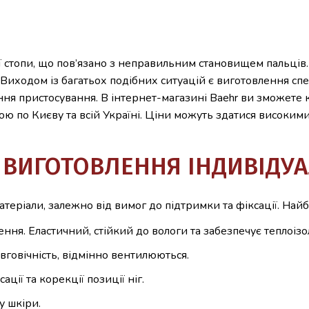
стопи, що пов’язано з неправильним становищем пальців.
в. Виходом із багатьох подібних ситуацій є виготовлення 
ня пристосування. В інтернет-магазині Baehr ви зможете 
ою по Києву та всій Україні. Ціни можуть здатися високими,
 ВИГОТОВЛЕННЯ ІНДИВІДУА
теріали, залежно від вимог до підтримки та фіксації. Найб
ння. Еластичний, стійкий до вологи та забезпечує теплоізо
овговічність, відмінно вентилюються.
ції та корекції позиції ніг.
у шкіри.