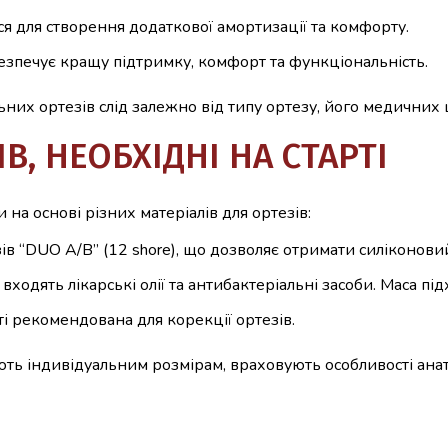
ся для створення додаткової амортизації та комфорту.
безпечує кращу підтримку, комфорт та функціональність.
них ортезів слід залежно від типу ортезу, його медичних ц
В, НЕОБХІДНІ НА СТАРТІ
 на основі різних матеріалів для ортезів:
 “DUO A/B” (12 shore), що дозволяє отримати силіконовий
дять лікарські олії та антибактеріальні засоби. Маса під
ті рекомендована для корекції ортезів.
ть індивідуальним розмірам, враховують особливості анат