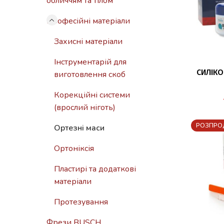
обличчям та тілом
Професійні матеріали
Захисні матеріали
Інструментарій для
ДО
СИЛІКО
виготовлення скоб
Корекційні системи
(врослий ніготь)
РОЗПРО
Ортезні маси
Ортоніксія
Пластирі та додаткові
матеріали
Протезування
Фрези BUSCH