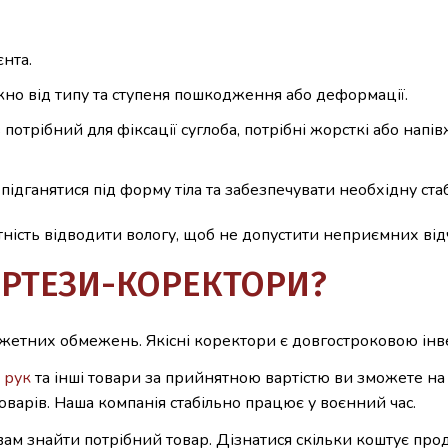
нта.
жно від типу та ступеня пошкодження або деформації.
потрібний для фіксації суглоба, потрібні жорсткі або напів
дганятися під форму тіла та забезпечувати необхідну стаб
тність відводити вологу, щоб не допустити неприємних від
РТЕЗИ-КОРЕКТОРИ?
етних обмежень. Якісні коректори є довгостроковою інве
я рук
та інші товари за прийнятною вартістю ви зможете на
оварів. Наша компанія стабільно працює у воєнний час.
ам знайти потрібний товар. Дізнатися скільки коштує прод