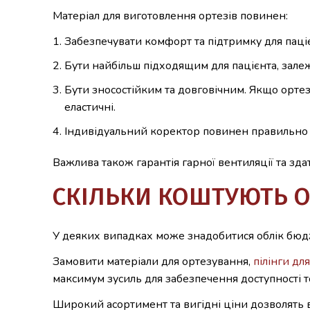
Матеріал для виготовлення ортезів повинен:
Забезпечувати комфорт та підтримку для паціє
Бути найбільш підходящим для пацієнта, зале
Бути зносостійким та довговічним. Якщо ортез 
еластичні.
Індивідуальний коректор повинен правильно пі
Важлива також гарантія гарної вентиляції та зда
СКІЛЬКИ КОШТУЮТЬ О
У деяких випадках може знадобитися облік бюдж
Замовити матеріали для ортезування,
пілінги дл
максимум зусиль для забезпечення доступності т
Широкий асортимент та вигідні ціни дозволять в