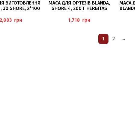
ЧИТАТИ ДАЛІ
ЧИТАТИ ДАЛІ
ЛЯ ВИГОТОВЛЕННЯ
МАСА ДЛЯ ОРТЕЗІВ BLANDA,
МАСА Д
, 30 SHORE, 2*100
SHORE 4, 200 Г HERBITAS
BLANDO
МЛ FRESCO
грн
грн
1
2
→