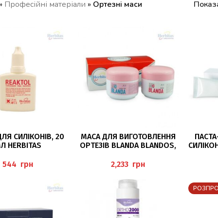
»
Професійні матеріали
»
Ортезні маси
Показ
ДАТИ В КОШИК
ДОДАТИ В КОШИК
ДО
ДЛЯ СИЛІКОНІВ, 20
МАСА ДЛЯ ВИГОТОВЛЕННЯ
ПАСТА
Л HERBITAS
ОРТЕЗІВ BLANDA BLANDOS,
СИЛІКОН
SHORE 3-5, 400 Г HERBITAS
грн
грн
РОЗПР