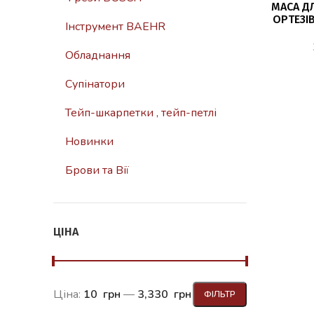
МАСА Д
ОРТЕЗІВ
Iнструмент BAEHR
Обладнання
Супінатори
Тейп-шкарпетки , тейп-петлі
Новинки
Брови та Вії
ЦІНА
Ціна:
10 грн
—
3,330 грн
ФІЛЬТР