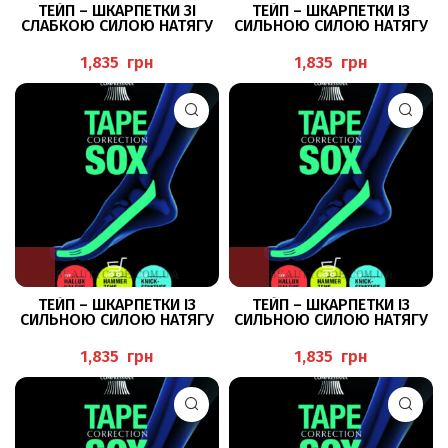
ТЕЙП – ШКАРПЕТКИ ЗІ
ТЕЙП – ШКАРПЕТКИ ІЗ
СЛАБКОЮ СИЛОЮ НАТЯГУ
СИЛЬНОЮ СИЛОЮ НАТЯГУ
ПРИ HALLUX VALGUS +
ПРИ HALLUX VALGUS
МОЛОТКОПОДІБНИХ
грн
грн
ПАЛЬЦЯХ
ТЕЙП – ШКАРПЕТКИ ІЗ
ТЕЙП – ШКАРПЕТКИ ІЗ
СИЛЬНОЮ СИЛОЮ НАТЯГУ
СИЛЬНОЮ СИЛОЮ НАТЯГУ
ПРИ МОЛОТКОПОДІБНИХ
ПРИ ПЛОСКОСТОПОСТІ
ПАЛЬЦЯХ
грн
грн