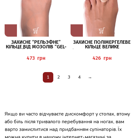
ЗАХИСНЕ “РЕЛЬЭФНЕ”
ЗАХИСНЕ ПОЛІМЕРГЕЛЕВЕ
КІЛЬЦЕ ВІД МОЗОЛІВ “GEL-
КІЛЬЦЕ ВЕЛИКЕ
HÜHNERAUGEN-
(ZEHENSCHUTZ) PEDIBAEHR
SCHUTZPOLSTER-RING”
грн
грн
PEDIBAEHR
1
2
3
4
→
Якщо ви часто відчуваєте дискомфорт у стопах, втому
або біль після тривалого перебування на ногах, вам
варто замислитися над придбанням супінаторів. Їх
можна купити в нашому інтернет-магазині за