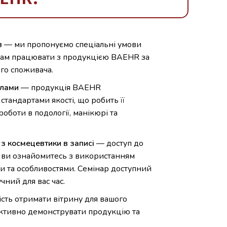
в
— ми пропонуємо спеціальні умови
 вам працювати з продукцією BAEHR за
го споживача.
алами
— продукція BAEHR
тандартами якості, що робить її
оботи в подології, манікюрі та
з космецевтики в записі
— доступ до
у ви ознайомитесь з використанням
ми та особливостями. Семінар доступний
чний для вас час.
ть отримати вітрину для вашого
ективно демонструвати продукцію та