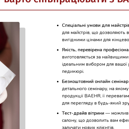
Спеціальні умови для майстрі
для майстрів, що дозволяють
вигідними цінами для кінцево
Якість, перевірена професіон
виготовляється за найвищими с
ідеальним вибором для вашої р
педикюрі.
Безкоштовний онлайн семінар 
детального семінару, на яком
продукції BAEHR, її перевага
для перегляду в будь-який зру
Тест-драйв вітрини
— можливіс
салону, що дозволить вам еф
залучати нових клієнтів.