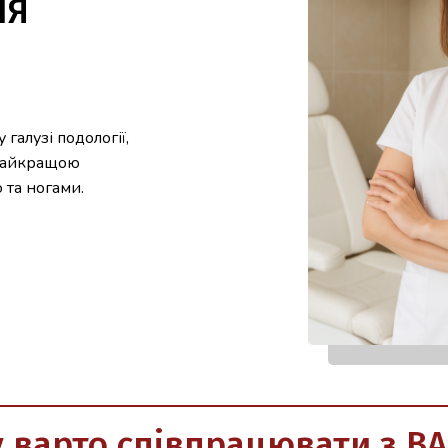
ЛЯ
галузі подології,
 найкращою
 та ногами.
 варто співпрацювати з B