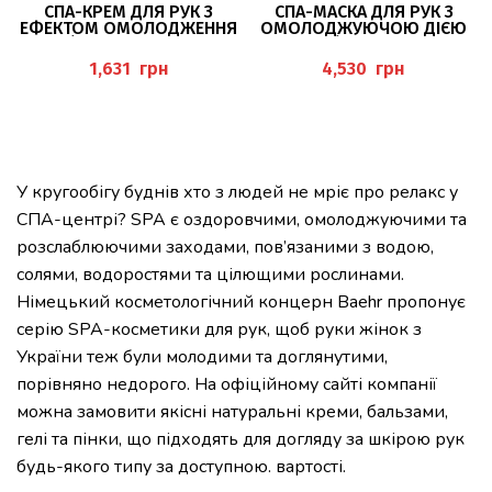
СПА-КРЕМ ДЛЯ РУК З
СПА-МАСКА ДЛЯ РУК З
ЕФЕКТОМ ОМОЛОДЖЕННЯ
ОМОЛОДЖУЮЧОЮ ДІЄЮ
75МЛ (SPA WELLNESS ANTI-
500МЛ (SPA WELLNESS
AGING HANDCREME), BAEHR
ANTI-AGING HANDMASKE),
грн
грн
BAEHR
У кругообігу буднів хто з людей не мріє про релакс у
СПА-центрі? SPA є оздоровчими, омолоджуючими та
розслаблюючими заходами, пов’язаними з водою,
солями, водоростями та цілющими рослинами.
Німецький косметологічний концерн Вaehr пропонує
серію SPA-косметики для рук, щоб руки жінок з
України теж були молодими та доглянутими,
порівняно недорого. На офіційному сайті компанії
можна замовити якісні натуральні креми, бальзами,
гелі та пінки, що підходять для догляду за шкірою рук
будь-якого типу за доступною. вартості.