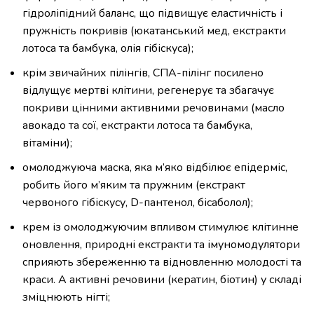
гідроліпідний баланс, що підвищує еластичність і
пружність покривів (юкатанський мед, екстракти
лотоса та бамбука, олія гібіскуса);
крім звичайних пілінгів, СПА-пілінг посилено
відлущує мертві клітини, регенерує та збагачує
покриви цінними активними речовинами (масло
авокадо та сої, екстракти лотоса та бамбука,
вітаміни);
омолоджуюча маска, яка м’яко відбілює епідерміс,
робить його м’яким та пружним (екстракт
червоного гібіскусу, D-пантенол, бісаболол);
крем із омолоджуючим впливом стимулює клітинне
оновлення, природні екстракти та імуномодулятори
сприяють збереженню та відновленню молодості та
краси. А активні речовини (кератин, біотин) у складі
зміцнюють нігті;