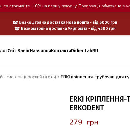
ь та отримайте -10% на першу покупку! Пропозиція обмежена в ча
Безкоштовна доставка Нова пошта - від 5000 грн
Безкоштовна доставка Укрпошта - від 4500 грн
алог
Світ Baehr
Навчання
Контакти
Didier Lab
RU
йні системи (врослий ніготь)
»
ERKI кріплення-трубочки для г
ERKI КРІПЛЕННЯ-
ERKODENT
грн