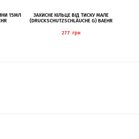
ДОДАТИ В КОШИК
ИНИ 15МЛ
ЗАХИСНЕ КІЛЬЦЕ ВІД ТИСКУ МАЛЕ
ERK
EHR
(DRUCKSCHUTZSCHLÄUCHE G) BAEHR
грн