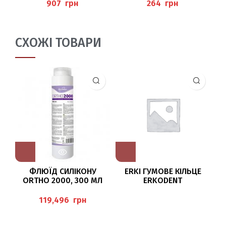
SOFT), PEDIBAEHR
PEDIBAEHR
грн
грн
СХОЖІ ТОВАРИ
ФЛЮЇД СИЛІКОНУ
ERKI ГУМОВЕ КІЛЬЦЕ
П
ORTHO 2000, 300 МЛ
ERKODENT
HERBITAS
грн