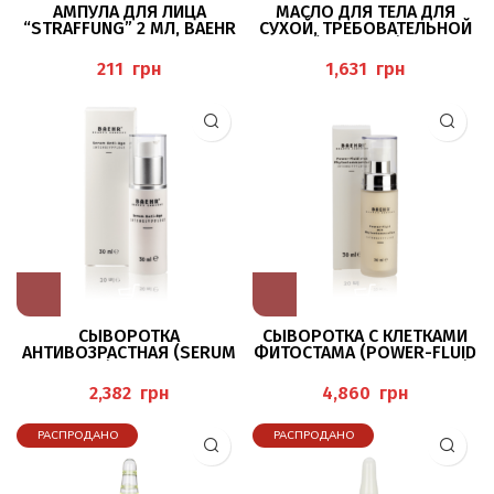
АМПУЛА ДЛЯ ЛИЦА
МАСЛО ДЛЯ ТЕЛА ДЛЯ
“STRAFFUNG” 2 МЛ, BAEHR
СУХОЙ, ТРЕБОВАТЕЛЬНОЙ
КОЖИ (BODY OIL), 150 МЛ
BAEHR
грн
грн
СЫВОРОТКА
СЫВОРОТКА С КЛЕТКАМИ
АНТИВОЗРАСТНАЯ (SERUM
ФИТОСТАМА (POWER-FLUID
ANTI-AGE), 30 МЛ BAEHR
MIT PHYTOSTAMMZELLEN)
30 МЛ BAEHR
грн
грн
РАСПРОДАНО
РАСПРОДАНО