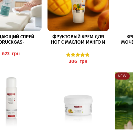
В КОРЗИНУ
В КОРЗИНУ
ЩАЮЩИЙ СПРЕЙ
ФРУКТОВЫЙ КРЕМ ДЛЯ
КР
(DRUCKGAS-
НОГ С МАСЛОМ МАНГО И
МОЧЕ
NGSSPRAY) 300 МЛ
ПЕРСИКОВЫМ МАСЛОМ
30М
30МЛ (FRUCHT-FUSSCREME)
FOOTC
грн
PEDIBAEHR
грн
NEW