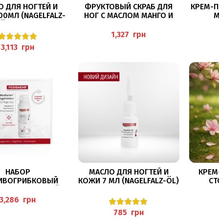
В КОРЗИНУ
В КОРЗИНУ
О ДЛЯ НОГТЕЙ И
ФРУКТОВЫЙ СКРАБ ДЛЯ
КРЕМ-П
00МЛ (NAGELFALZ-
НОГ С МАСЛОМ МАНГО И
М
ÖL)BAEHR
ПЕРСИКОВЫМ МАСЛОМ
125МЛ (FRUCHT-
грн
FUSSPEELING) PEDIBAEHR
грн
В КОРЗИНУ
В КОРЗИНУ
НАБОР
МАСЛО ДЛЯ НОГТЕЙ И
КРЕМ
ИВОГРИБКОВЫЙ
КОЖИ 7 МЛ (NAGELFALZ-ÖL)
СТ
MIN ДЛЯ НОГТЕЙ,
BAEHR ОТ ОНИХОЛИЗИСА С
ЭКСТР
100 ДНЕЙ
РОСТКАМИ ПШЕНИЦЫ
С ИОНА
грн
ТИЧЕСКОГО УХОДА
грн
PEDIBAEHR