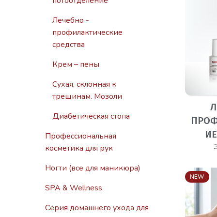
потоотделение
Лечебно -
профилактические
средства
Крем – пены
Сухая, склонная к
трещинам. Мозоли
Л
Диабетическая стопа
ПРОФ
ИЕ
Профессиональная
косметика для рук
Ногти (все для маникюра)
NEW
SPA & Wellness
Серия домашнего ухода для