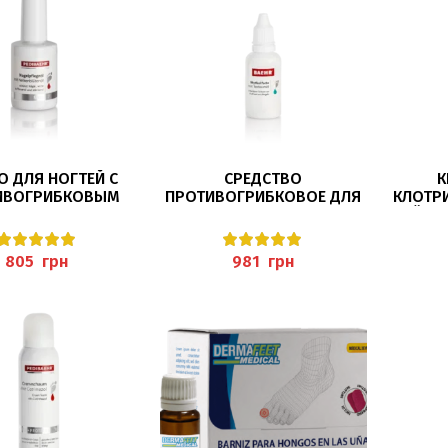
В КОРЗИНУ
В КОРЗИНУ
О ДЛЯ НОГТЕЙ С
СРЕДСТВО
К
ИВОГРИБКОВЫМ
ПРОТИВОГРИБКОВОЕ ДЛЯ
КЛОТР
СТВИЕМ 11МЛ
НОГ 30МЛ “MYTHOL FORTE”
НОЙ МО
GELPFLEGEÖL)
PEDIBAEHR
300
PEDIBAEHR
грн
грн