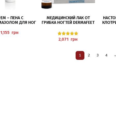
В КОРЗИНУ
В КОРЗИНУ
ЕМ – ПЕНА С
МЕДИЦИНСКИЙ ЛАК ОТ
НАСТО
МАЗОЛОМ ДЛЯ НОГ
ГРИБКА НОГТЕЙ DERMAFEET
КЛОТР
 (CREMESCHAUM MIT
MEDICAL, 9МЛ HERBITAS
(NAGELT
MAZOL) PEDIBAEHR
грн
грн
1
2
3
4