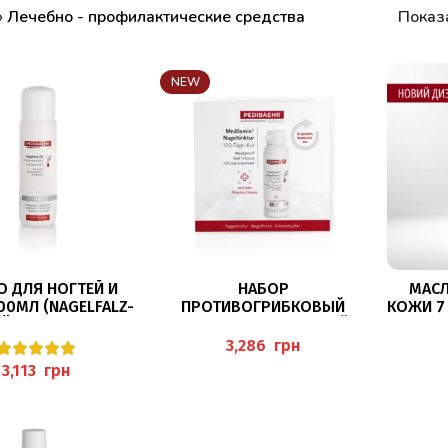
»
Лечебно - профилактические средства
Показ
NEW
В КОРЗИНУ
В КОРЗИНУ
О ДЛЯ НОГТЕЙ И
НАБОР
МАСЛ
00МЛ (NAGELFALZ-
ПРОТИВОГРИБКОВЫЙ
КОЖИ 7 
ÖL)BAEHR
MEDILAMIN ДЛЯ НОГТЕЙ,
BAEHR 
100 ДНЕЙ
РОС
грн
ТЕРАПЕВТИЧЕСКОГО УХОДА
грн
PEDIBAEHR