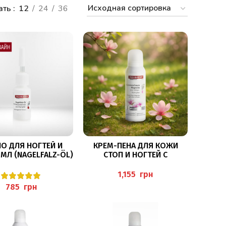
ать
12
24
36
В КОРЗИНУ
В КОРЗИНУ
О ДЛЯ НОГТЕЙ И
КРЕМ-ПЕНА ДЛЯ КОЖИ
МЛ (NAGELFALZ-ÖL)
СТОП И НОГТЕЙ С
ОТ ОНИХОЛИЗИСА С
ЭКСТРАКТОМ МАГНОЛИИ И
ТКАМИ ПШЕНИЦЫ
С ИОНАМИ СЕРЕБРА 125МЛ
грн
PEDIBAEHR
грн