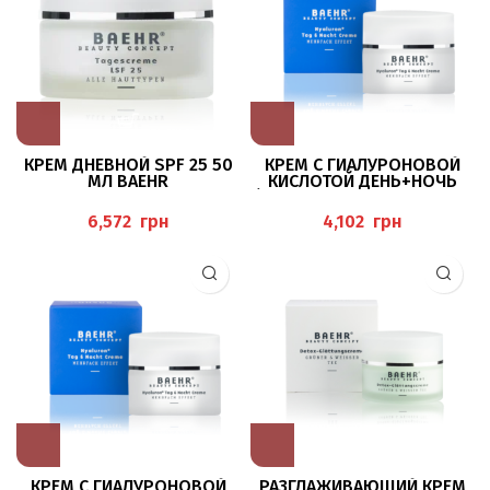
КРЕМ ДНЕВНОЙ SPF 25 50
КРЕМ С ГИАЛУРОНОВОЙ
МЛ BAEHR
КИСЛОТОЙ ДЕНЬ+НОЧЬ
(“HYALURON+ TAG & NACHT
CREME), 50 МЛ BAEHR
грн
грн
КРЕМ С ГИАЛУРОНОВОЙ
РАЗГЛАЖИВАЮЩИЙ КРЕМ