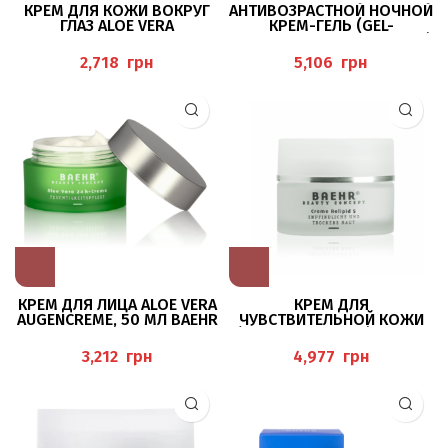
КРЕМ ДЛЯ КОЖИ ВОКРУГ
АНТИВОЗРАСТНОЙ НОЧНОЙ
ГЛАЗ ALOE VERA
КРЕМ-ГЕЛЬ (GEL-
AUGENCREME, 20 МЛ BAEHR
NACHTCREME – ANTI-AGING)
50МЛ BAEHR
грн
грн
КРЕМ ДЛЯ ЛИЦА ALOE VERA
КРЕМ ДЛЯ
AUGENCREME, 50 МЛ BAEHR
ЧУВСТВИТЕЛЬНОЙ КОЖИ
(CREME REILIPID S), 50 МЛ
BAEHR
грн
грн