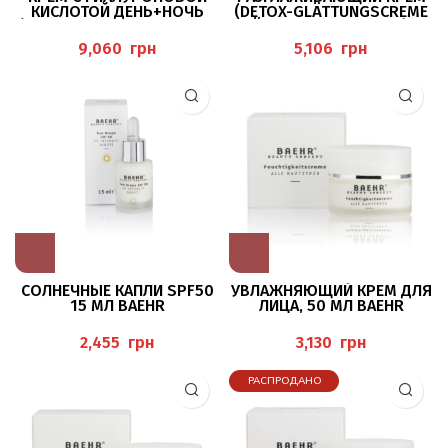
КИСЛОТОЙ ДЕНЬ+НОЧЬ
(DETOX-GLÄTTUNGSCREME
(“HYALURON+ TAG & NACHT
GRÜNER & WEISSER TEE) 50 М
CREME), 200 МЛ BAEHR
Л, BAEHR
грн
грн
СОЛНЕЧНЫЕ КАПЛИ SPF50
УВЛАЖНЯЮЩИЙ КРЕМ ДЛЯ
15 МЛ BAEHR
ЛИЦА, 50 МЛ BAEHR
грн
грн
РАСПРОДАНО