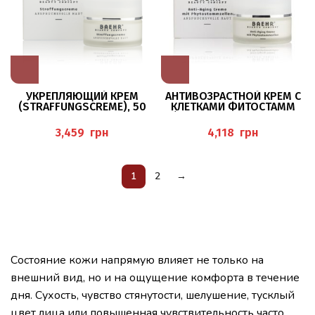
УКРЕПЛЯЮЩИЙ КРЕМ
АНТИВОЗРАСТНОЙ КРЕМ С
(STRAFFUNGSCREME), 50
КЛЕТКАМИ ФИТОСТАММ
МЛ BAEHR
(ANTI-AGING CREME MIT
PHYTOSTAMMZELLEN), 50
грн
грн
МЛ BAEHR
1
2
→
Состояние кожи напрямую влияет не только на
внешний вид, но и на ощущение комфорта в течение
дня. Сухость, чувство стянутости, шелушение, тусклый
цвет лица или повышенная чувствительность часто