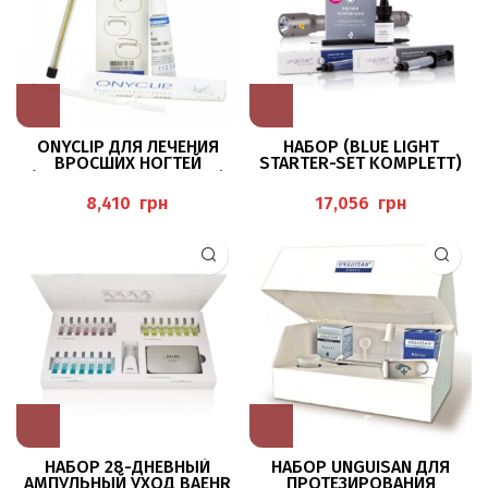
ONYCLIP ДЛЯ ЛЕЧЕНИЯ
НАБОР (BLUE LIGHT
ВРОСШИХ НОГТЕЙ
STARTER-SET KOMPLETT)
(ONYCLIP-SPANGEN-SET)
UNGUISAN
ERKODENT
грн
грн
НАБОР 28-ДНЕВНЫЙ
НАБОР UNGUISAN ДЛЯ
АМПУЛЬНЫЙ УХОД BAEHR
ПРОТЕЗИРОВАНИЯ