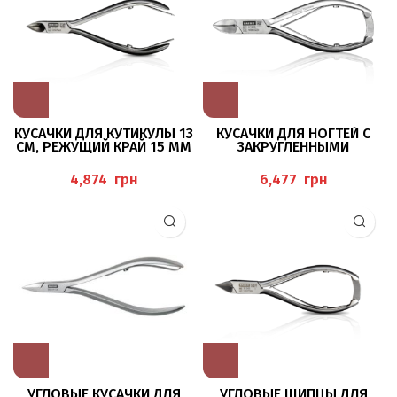
КУСАЧКИ ДЛЯ КУТИКУЛЫ 13
КУСАЧКИ ДЛЯ НОГТЕЙ С
СМ, РЕЖУЩИЙ КРАЙ 15 ММ
ЗАКРУГЛЕННЫМИ
BAEHR
КОНЧИКАМИ, 14 СМ
(ИДЕАЛЬНЫЕ ПРИ РАБОТЕ С
грн
грн
ДИАБЕТИЧЕСКОЙ СТОПОЙ)
BAEHR
УГЛОВЫЕ КУСАЧКИ ДЛЯ
УГЛОВЫЕ ЩИПЦЫ ДЛЯ