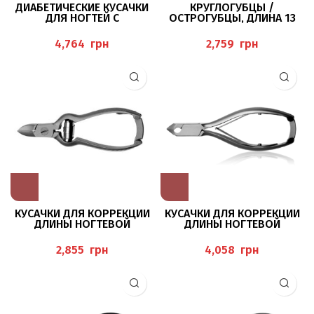
ДИАБЕТИЧЕСКИЕ КУСАЧКИ
КРУГЛОГУБЦЫ /
ДЛЯ НОГТЕЙ С
ОСТРОГУБЦЫ, ДЛИНА 13
ЗАКРУГЛЕННЫМИ
СМ, ДИАМЕТР КОНЧИКА 0,5
КОНЧИКАМИ BAEHR
ММ, НЕРЖАВЕЮЩАЯ СТАЛЬ
грн
грн
КУСАЧКИ ДЛЯ КОРРЕКЦИИ
КУСАЧКИ ДЛЯ КОРРЕКЦИИ
ДЛИНЫ НОГТЕВОЙ
ДЛИНЫ НОГТЕВОЙ
ПЛАСТИНЫ 12 СМ BAEHR
ПЛАСТИНЫ, 14 СМ, ЛЕЗВИЕ
15 ММ BAEHR
грн
грн