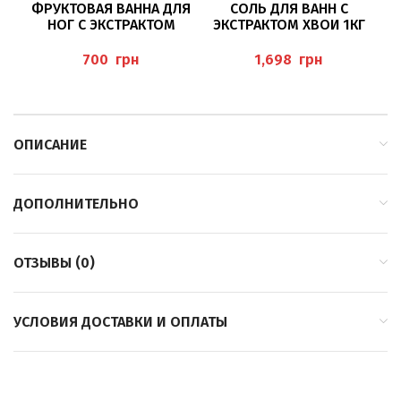
ФРУКТОВАЯ ВАННА ДЛЯ
СОЛЬ ДЛЯ ВАНН С
НОГ С ЭКСТРАКТОМ
ЭКСТРАКТОМ ХВОИ 1КГ
Э
АБРИКОСА 200МЛ
(BADESALZ
(WELLNESS FUSSBAD S
FICHTENNADEL) SCHUPP
грн
грн
OFT APRICOT) P
EDIBAEHR
ОПИСАНИЕ
ДОПОЛНИТЕЛЬНО
ОТЗЫВЫ (0)
УСЛОВИЯ ДОСТАВКИ И ОПЛАТЫ