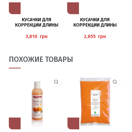
КУСАЧКИ ДЛЯ
КУСАЧКИ ДЛЯ
КОРРЕКЦИИ ДЛИНЫ
КОРРЕКЦИИ ДЛИНЫ
НОГТЕВОЙ ПЛАСТИНЫ,
НОГТЕВОЙ ПЛАСТИНЫ 12
Н
14 СМ, ЛЕЗВИЕ 20 ММ
СМ BAEHR
грн
грн
(BAEHR)
ПОХОЖИЕ ТОВАРЫ