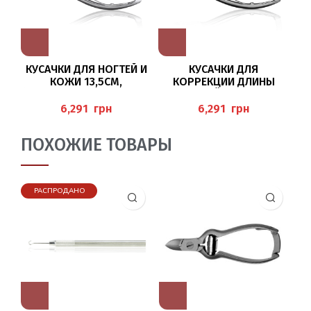
КУСАЧКИ ДЛЯ НОГТЕЙ И
КУСАЧКИ ДЛЯ
Щ
КОЖИ 13,5СМ,
КОРРЕКЦИИ ДЛИНЫ
КО
(KOPFSCHNEIDER), BAEHR
НОГТЕВОЙ ПЛАСТИНЫ,
13,5 СМ, ЛЕЗВИЕ 15ММ
грн
грн
BAEHR
ПОХОЖИЕ ТОВАРЫ
РАСПРОДАНО