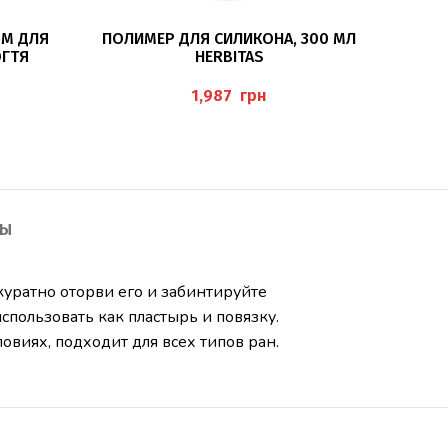
В КОРЗИНУ
ММ ДЛЯ
ПОЛИМЕР ДЛЯ СИЛИКОНА, 300 МЛ
ПЛА
ОГТЯ
HERBITAS
ВР
грн
ТЫ
куратно оторви его и забинтируйте
спользовать как пластырь и повязку.
виях, подходит для всех типов ран.