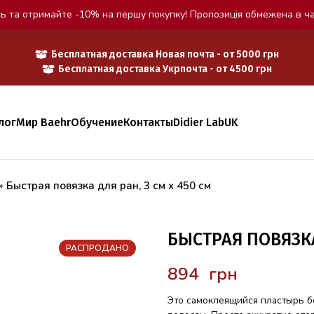
ь та отримайте -10% на першу покупку! Пропозиція обмежена в ча
Бесплатная доставка Новая почта - от 5000 грн
Бесплатная доставка Укрпочта - от 4500 грн
лог
Мир Baehr
Обучение
Контакты
Didier Lab
UK
»
Быстрая повязка для ран, 3 см x 450 см
БЫСТРАЯ ПОВЯЗКА
РАСПРОДАНО
грн
Это самоклеящийся пластырь бе