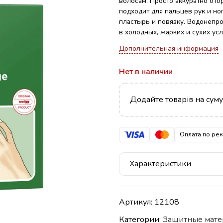
волосам. Просто аккуратно ото
подходит для пальцев рук и но
пластырь и повязку. Водонепр
в холодных, жарких и сухих усл
Дополнительная информация
Нет в наличии
Додайте товарів на сум
Оплата по ре
Характеристики
Артикул:
12108
Категории:
Защитные мате