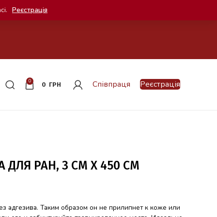
сі.
Реєстрація
0
Співпраця
Реєстрація
0
ГРН
 ДЛЯ РАН, 3 СМ X 450 СМ
з адгезива. Таким образом он не прилипнет к коже или