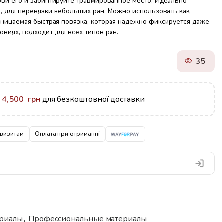
рви его и забинтируйте травмированное место. Идеально
г, для перевязки небольших ран. Можно использовать как
оницаемая быстрая повязка, которая надежно фиксируется даже
овиях, подходит для всех типов ран.
35
у
4,500
грн
для безкоштовної доставки
квизитам
Оплата при отриманні
риалы
,
Профессиональные материалы