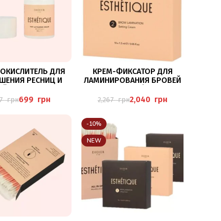
В КОРЗИНУ
В КОРЗИНУ
ОКИСЛИТЕЛЬ ДЛЯ
КРЕМ-ФИКСАТОР ДЛЯ
ШЕНИЯ РЕСНИЦ И
ЛАМИНИРОВАНИЯ БРОВЕЙ
Й 3% “DIDIER LAB
DIDIER LAB ESTHÉTIQUE №2,
ESTHÉTIQUE”
1,5 МЛ. Х 10 ШТ
699
грн
2,040
грн
77
грн
2,267
грн
-10%
NEW