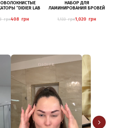
В КОРЗИНУ
В КОРЗИНУ
РОВОЛОКНИСТЫЕ
НАБОР ДЛЯ
АТОРЫ “DIDIER LAB
ЛАМИНИРОВАНИЯ БРОВЕЙ
ETIQUE”, 50 ШТ
И РЕСНИЦ “DIDIER LAB”
ESTETIQUE 3×1 ШТ X1,5 ML И
408
грн
1,020
грн
53
грн
1,133
грн
КИСТОЧКИ ИЗ
МИКРОФИБРЫ