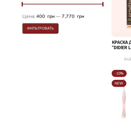
Цена:
400 грн
—
7,770 грн
ФИЛЬТРОВАТЬ
КРАСКА 
“DIDIER 
МЛ, BL
ГЛУБ
64
ПОЛНЫХ
РЕС
-10%
NEW