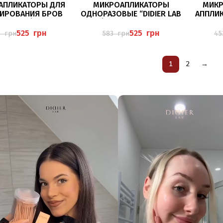
В КОРЗИНУ
В КОРЗИНУ
АПЛИКАТОРЫ ДЛЯ
МИКРОАПЛИКАТОРЫ
МИК
ИРОВАНИЯ БРОВ
ОДНОРАЗОВЫЕ “DIDIER LAB
АППЛИК
LAB ESTHÉTIQUE, 12
ESTHÉTIQUE”, 1 УП., 100 ШТ
EST
ШТ
525
грн
525
грн
3
грн
583
грн
4
1
2
→