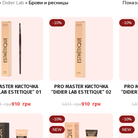
»
Didier Lab
»
Брови и ресницы
Показ
-10%
-10%
В КОРЗИНУ
В КОРЗИНУ
ASTER КИСТОЧКА
PRO MASTER КИСТОЧКА
PRO 
 LAB ESTETIQUE” 01
“DIDIER LAB ESTETIQUE” 02
“DIDIER
910
грн
910
грн
11
грн
1,011
грн
1,
-10%
-10%
NEW
NEW