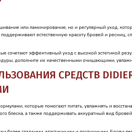
ашивание или ламинирование, но и регулярный уход, кото
b поддерживают естественную красоту бровей и ресниц, с
ые сочетают эффективный уход с высокой эстетикой резул
едуры, дополните их качественными очищающими, увлаж
ЗОВАНИЯ СРЕДСТВ DIDIER
МИ
ормулами, которые помогают питать, увлажнять и восстан
нного блеска, а также поддерживать аккуратный вид бро
ки более гладкими, эластичными и послушными. Брови ле