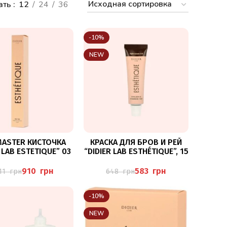
ать
12
24
36
-10%
NEW
В КОРЗИНУ
В КОРЗИНУ
MASTER КИСТОЧКА
КРАСКА ДЛЯ БРОВ И РЕЙ
 LAB ESTETIQUE” 03
“DIDIER LAB ESTHÉTIQUE”, 15
МЛ, LIGHT BROWN 15M
СВЕТЛО-КОРИЧНЕВЫЙ –
910
грн
583
грн
011
грн
648
грн
ИДЕАЛЬНО ПОДХОДИТ ДЛЯ
БЛОНДИНОК-КЛИЕНТОВ
-10%
NEW