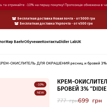
ь та отримайте -10% на першу покупку! Пропозиція обмежена в ча
Бесплатная доставка Новая почта - от 5000 грн
Бесплатная доставка Укрпочта - от 4500 грн
лог
Мир Baehr
Обучение
Контакты
Didier Lab
UK
КРЕМ-ОКИСЛИТЕЛЬ ДЛЯ ОКРАШЕНИЯ ресниц и бровей 3% “
КРЕМ-ОКИСЛИТЕЛ
-10%
БРОВЕЙ 3% “DIDIE
NEW
699
грн
777
грн