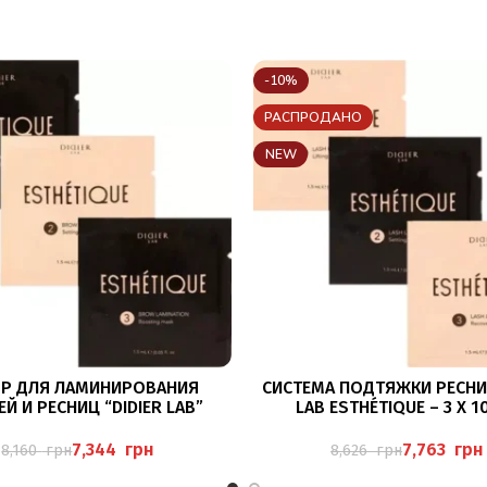
-10%
РАСПРОДАНО
NEW
В КОРЗИНУ
ПОДРОБНЕЕ
Р ДЛЯ ЛАМИНИРОВАНИЯ
СИСТЕМА ПОДТЯЖКИ РЕСНИЦ
Й И РЕСНИЦ “DIDIER LAB”
LAB ESTHÉTIQUE – 3 X 1
ETIQUE 3×10 ШТ X1,5 M
7,344
грн
7,763
грн
8,160
грн
8,626
грн