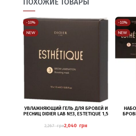
ПОХОЖИЕ ТОВАРЫ
-10%
-10%
NEW
NEW
В КОРЗИНУ
УВЛАЖНЯЮЩИЙ ГЕЛЬ ДЛЯ БРОВЕЙ И
НАБО
РЕСНИЦ DIDIER LAB №3, ESTETIQUE 1,5
БРОВЕ
МЛ Х 10 ШТ.
EST
2,040
грн
2,267
грн