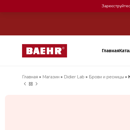
Зареєструйтес
Главная
Ката
Главная
»
Магазин
»
Didier Lab
»
Брови и ресницы
»
грн
грн