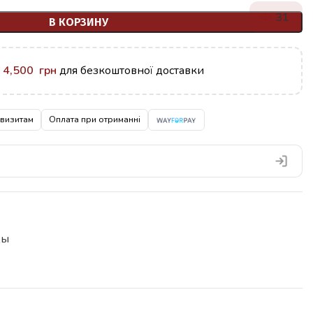
31
В КОРЗИНУ
у
4,500
грн
для безкоштовної доставки
квизитам
Оплата при отриманні
цы