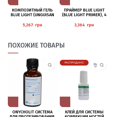
КОМПОЗИТНЫЙ ГЕЛЬ
ПРАЙМЕР BLUE LIGHT
BLUE LIGHT (UNGUISAN
(BLUE LIGHT PRIMER), 4
HARD COMPOSITE GEL), 4
МЛ UNGUISAN
(
Г
грн
грн
ПОХОЖИЕ ТОВАРЫ
РАСПРОДАНО
ONYCHOLIT СИСТЕМА
КЛЕЙ ДЛЯ СИСТЕМЫ
П
ДЛЯ ПРОТЕЗИРОВАНИЯ,
КОРРЕКЦИИ НОГТЕЙ