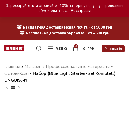
Зареєструйтесь та отримайте -10% на першу покупку! Пропозиція
обмежена в часі.
Реєстрація
Бесплатная доставка Новая почта - от 5000 грн
Бесплатная доставка Укрпочта - от 4500 грн
0
МЕНЮ
0
ГРН
Реєстрація
Главная
»
Магазин
»
Профессиональные материалы
»
Ортониксия
»
Набор (Blue Light Starter-Set Komplett)
UNGUISAN