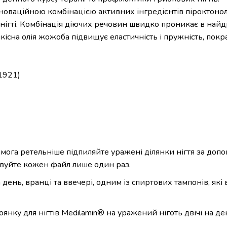
новаційною комбінацією активних інгредієнтів піроктонол
ігті. Комбінація діючих речовин швидко проникає в найдр
існа олія жожоба підвищує еластичність і пружність, покра
11921)
га ретельніше підпиляйте уражені ділянки нігтя за допом
вуйте кожен файл лише один раз.
день, вранці та ввечері, одним із спиртових тампонів, як
янку для нігтів Medilamin® на уражений ніготь двічі на ден