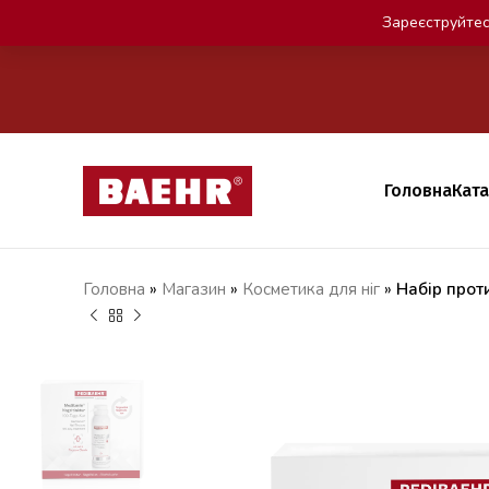
Зареєструйтес
Головна
Кат
Головна
»
Магазин
»
Косметика для ніг
»
Набір прот