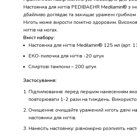
Настоянка для нігтів PEDIBAEHR Medilamin® з ін
дбайливо доглядає та захищає уражені грибком н
Ніготь може вирости помітно здоровим. Високояк
нігтів на ногах.
Вміст набору:
Настоянка для нігтів Medilamin® 125 мл (арт. 
ЕКО-пилочка для нігтів -20 штук
Спиртові тампони – 200 штук
Застосування:
Підпилювання: перед першим нанесенням якомо
повторювати 1-2 рази на тиждень. Використо
Очищення: очищайте уражений ніготь двічі на 
настоянки для нігтів.
Нанесіть настоянку: рівномірно розпиліть насто