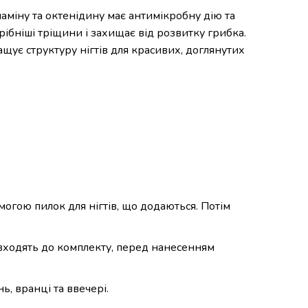
аміну та октенідину має антимікробну дію та
ібніші тріщини і захищає від розвитку грибка.
щує структуру нігтів для красивих, доглянутих
огою пилок для нігтів, що додаються. Потім
і входять до комплекту, перед нанесенням
ь, вранці та ввечері.