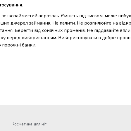
стосування.
егкозаймистий аерозоль. Ємність під тиском: може вибухну
інших джерел займання. Не палити. Не розпилюйте на відк
стання. Берегти від сонячних променів. Не піддавайте впли
етку перед використанням. Використовувати в добре прові
 порожні банки.
Косметика для ніг