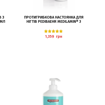
ДОДАТИ В КОШИК
В З
ПРОТИГРИБКОВА НАСТОЯНКА ДЛЯ
П
0МЛ
НІГТІВ PEDIBAEHR MEDILAMIN® З
КЛ
AEHR
ПІРОКТОНОЛАМІНОМ, 125МЛ
СЕЧО
грн