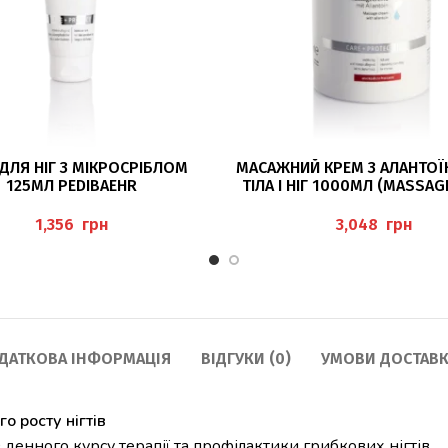
ЧИТАТИ ДАЛІ
ДОДАТИ В КОШИК
ДЛЯ НІГ З МІКРОСРІБЛОМ
МАСАЖНИЙ КРЕМ З АЛАНТО
125МЛ PEDIBAEHR
ТІЛА І НІГ 1000МЛ (MASSA
PEDIBAEHR
грн
грн
ДАТКОВА ІНФОРМАЦІЯ
ВІДГУКИ (0)
УМОВИ ДОСТАВК
 росту нігтів
денного курсу терапії та профілактики грибкових нігтів.