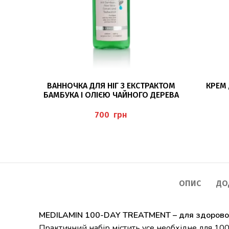
ДОДАТИ В КОШИК
ВАННОЧКА ДЛЯ НІГ З ЕКСТРАКТОМ
КРЕМ 
БАМБУКА І ОЛІЄЮ ЧАЙНОГО ДЕРЕВА
200МЛ (FUSSBAD MIT BAMBUS- UND
ALOEVERA-EXTRAKT UND TEEBAUMÖL)
грн
ОПИС
ДО
MEDILAMIN 100-DAY TREATMENT – для здорового
Практичний набір містить усе необхідне для 100 