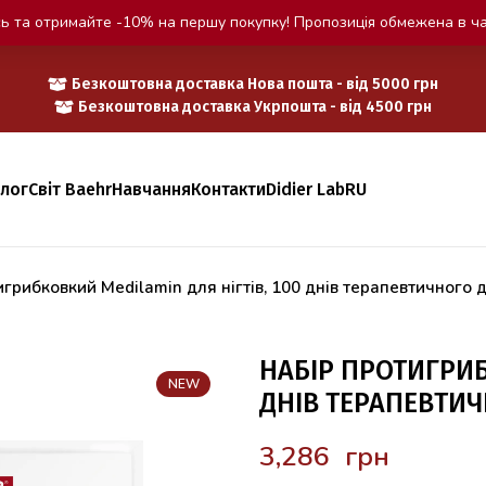
ь та отримайте -10% на першу покупку! Пропозиція обмежена в ча
Безкоштовна доставка Нова пошта - від 5000 грн
Безкоштовна доставка Укрпошта - від 4500 грн
алог
Світ Baehr
Навчання
Контакти
Didier Lab
RU
игрибковкий Medilamin для нігтів, 100 днів терапевтичного
НАБІР ПРОТИГРИБ
NEW
ДНІВ ТЕРАПЕВТИЧ
грн