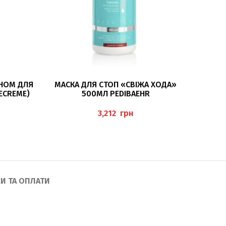
ДОДАТИ В КОШИК
ЇНОМ ДЛЯ
МАСКА ДЛЯ СТОП «СВІЖА ХОДА»
БАЛЬЗА
GECREME)
500МЛ PEDIBAEHR
(F
грн
И ТА ОПЛАТИ