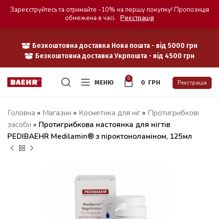
Зареєструйтесь та отримайте -10% на першу покупку! Пропозиція
обмежена в часі.
Реєстрація
Безкоштовна доставка Нова пошта - від 5000 грн
Безкоштовна доставка Укрпошта - від 4500 грн
0
МЕНЮ
0
ГРН
Реєстрація
Головна
»
Магазин
»
Косметика для ніг
»
Протигрибкові
засоби
»
Протигрибкова настоянка для нігтів
PEDIBAEHR Medilamin® з піроктоноламіном, 125мл