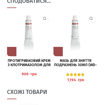
СПОДОБАТИСЯ…
ПРОТИГРИБКОВИЙ КРЕМ
МАЗЬ ДЛЯ ЗНЯТТЯ
З КЛОТРИМАЗОЛОМ ДЛЯ
ПОДРАЗНЕНЬ 30МЛ (WD-
Н
ШКІРИ 30МЛ
SALBE) PEDIBAEHR
PE
(HAUTSCHUTZ-CREME)
грн
PEDIBAEHR
грн
СХОЖІ ТОВАРИ