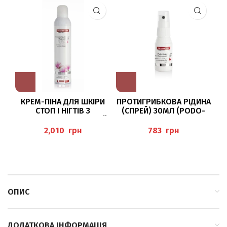
КРЕМ-ПІНА ДЛЯ ШКІРИ
ПРОТИГРИБКОВА РІДИНА
СТОП І НІГТІВ З
(СПРЕЙ) 30МЛ (PODO-
ЕКСТРАКТОМ МАГНОЛІЇ
FORTE) PEDIBAEHR
ТА З ІОНАМИ СРІБЛА
грн
грн
300МЛ PEDIBAEHR
ОПИС
ДОДАТКОВА ІНФОРМАЦІЯ