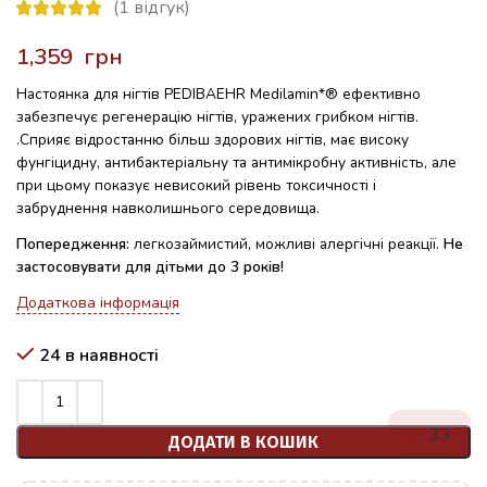
(
1
відгук)
грн
Настоянка для нігтів PEDIBAEHR Medilamin*® ефективно
забезпечує регенерацію нігтів, уражених грибком нігтів.
.Сприяє відростанню більш здорових нігтів, має високу
фунгіцидну, антибактеріальну та антимікробну активність, але
при цьому показує невисокий рівень токсичності і
забруднення навколишнього середовища.
Попередження:
легкозаймистий, можливі алергічні реакції.
Не
застосовувати для дітьми до 3 років!
Додаткова інформація
24 в наявності
33
ДОДАТИ В КОШИК