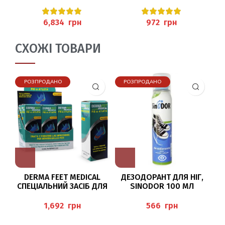
КИСЛОТОЮ 60МЛ
(HORNHAUT-
грн
грн
REDUZIERBALSAM)
PEDIBAEHR
СХОЖІ ТОВАРИ
РОЗПРОДАНО
РОЗПРОДАНО
DERMA FEET MEDICAL
ДЕЗОДОРАНТ ДЛЯ НІГ,
К
СПЕЦІАЛЬНИЙ ЗАСІБ ДЛЯ
SINODOR 100 МЛ
ПРОФІЛАКТИКИ МІКОЗІВ,
HERBITAS
Е
40МЛ
грн
грн