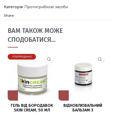
Категорія:
Протигрибкові засоби
Share:
ВАМ ТАКОЖ МОЖЕ
СПОДОБАТИСЯ…
РОЗПРОДАНО
ГЕЛЬ ВІД БОРОДАВОК
ВІДНОВЛЮВАЛЬНИЙ
SKIN CREAM, 50 МЛ
БАЛЬЗАМ З
ПО
HERBITAS
САЛІЦИЛОВОЮ