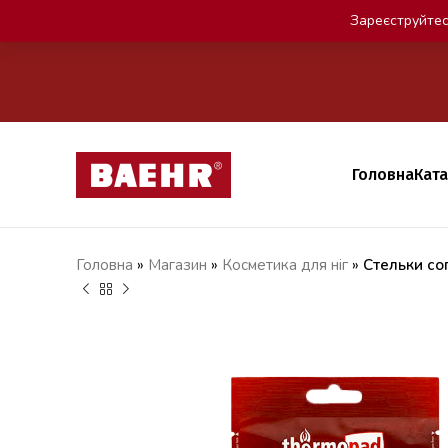
Зареєструйтес
Головна
Кат
Головна
»
Магазин
»
Косметика для ніг
»
Стельки со