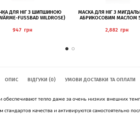
ЧИТАТИ ДАЛІ
ДОДАТИ В КОШИК
ЧКА ДЛЯ НІГ З ШИПШИНОЮ
МАСКА ДЛЯ НІГ З МИГДАЛЬ
WÄRME-FUSSBAD WILDROSE)
АБРИКОСОВИМ МАСЛОМ 
PEDIBAEHR
(FUSSMASKE) PEDIBA
грн
грн
ОПИС
ВІДГУКИ (0)
УМОВИ ДОСТАВКИ ТА ОПЛАТИ
 и обеспечивают тепло даже за очень низких внешних темп
м стандартов качества и активируются самостоятельно посл