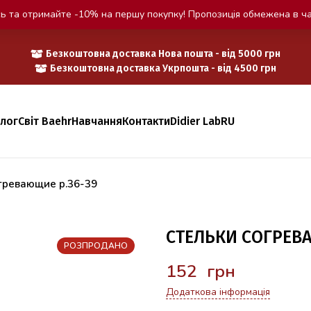
ь та отримайте -10% на першу покупку! Пропозиція обмежена в ча
Безкоштовна доставка Нова пошта - від 5000 грн
Безкоштовна доставка Укрпошта - від 4500 грн
алог
Світ Baehr
Навчання
Контакти
Didier Lab
RU
гревающие р.36-39
СТЕЛЬКИ СОГРЕВ
РОЗПРОДАНО
грн
Додаткова інформація