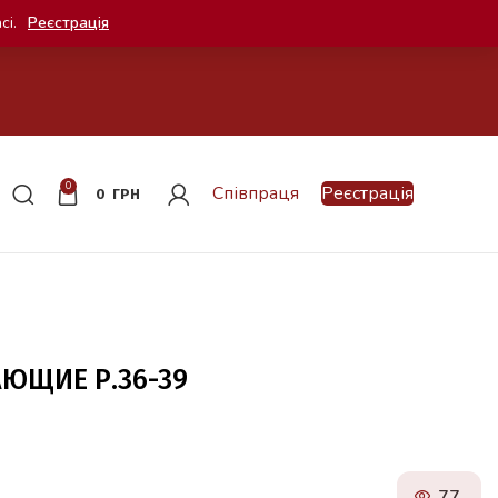
сі.
Реєстрація
0
Співпраця
Реєстрація
0
ГРН
АЮЩИЕ Р.36-39
77