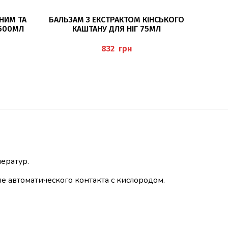
ДОДАТИ В КОШИК
НИМ ТА
БАЛЬЗАМ З ЕКСТРАКТОМ КІНСЬКОГО
Б
500МЛ
КАШТАНУ ДЛЯ НІГ 75МЛ
500М
EHR
(BEINBALSAM), PEDIBAEHR
грн
ератур.
е автоматического контакта с кислородом.