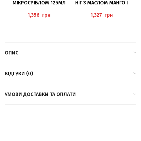
МІКРОСРІБЛОМ 125МЛ
НІГ З МАСЛОМ МАНГО І
ХО
PEDIBAEHR
ПЕРСИКОВИМ МАСЛОМ
125МЛ (FRUCHT-
грн
грн
FUSSPEELING) PEDIBAEHR
ОПИС
ВІДГУКИ (0)
УМОВИ ДОСТАВКИ ТА ОПЛАТИ