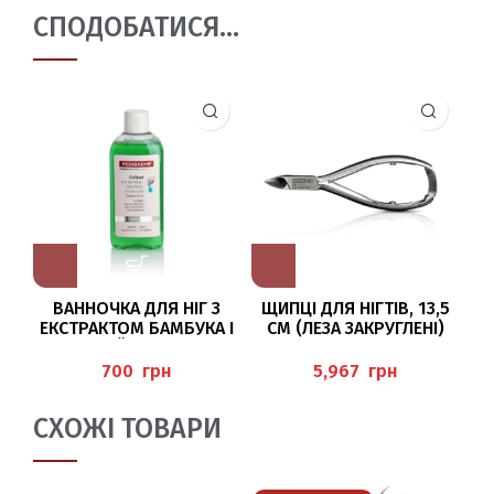
СПОДОБАТИСЯ…
ВАННОЧКА ДЛЯ НІГ З
ЩИПЦІ ДЛЯ НІГТІВ, 13,5
ЕКСТРАКТОМ БАМБУКА І
СМ (ЛЕЗА ЗАКРУГЛЕНІ)
Н
ОЛІЄЮ ЧАЙНОГО ДЕРЕВА
BAEHR
200МЛ (FUSSBAD MIT
грн
грн
BAMBUS- UND ALOEVERA-
EXTRAKT UND
СХОЖІ ТОВАРИ
TEEBAUMÖL)