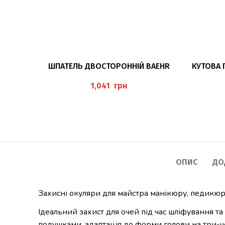
ДОДАТИ В КОШИК
ШПАТЕЛЬ ДВОСТОРОННІЙ BAEHR
КУТОВА 
грн
ОПИС
ДО
Захисні окуляри для майстра манікюру, педикюр
Ідеальний захист для очей під час шліфування т
подушками, адаптація до форми голови на три-чо