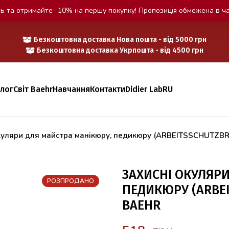
ь та отримайте -10% на першу покупку! Пропозиція обмежена в ча
Безкоштовна доставка Нова пошта - від 5000 грн
Безкоштовна доставка Укрпошта - від 4500 грн
алог
Світ Baehr
Навчання
Контакти
Didier Lab
RU
куляри для майстра манікюру, педикюру (ARBEITSSCHUTZBR
ЗАХИСНІ ОКУЛЯР
РОЗПРОДАНО
ПЕДИКЮРУ (ARBEI
BAEHR