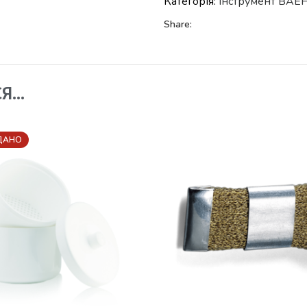
Категорія:
Iнструмент BAE
Share:
СЯ…
ДАНО