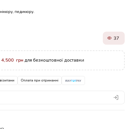
анікюру, педикюру.
37
у
4,500
грн
для безкоштовної доставки
візитами
Оплата при отриманні