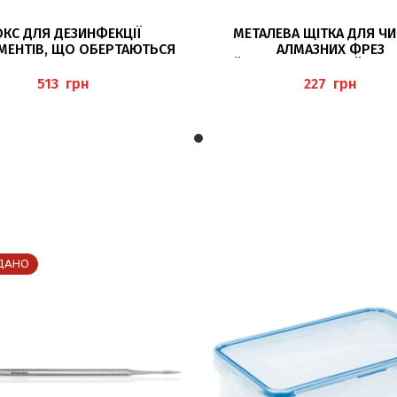
ЧИТАТИ ДАЛІ
ДОДАТИ В КОШИК
КС ДЛЯ ДЕЗИНФЕКЦІЇ
МЕТАЛЕВА ЩІТКА ДЛЯ Ч
МЕНТІВ, ЩО ОБЕРТАЮТЬСЯ
АЛМАЗНИХ ФРЕЗ
INFEKTIONSDOSE), BAEHR
(FRÄSERREINIGUNGSBÜRSTE)
грн
грн
ДАНО