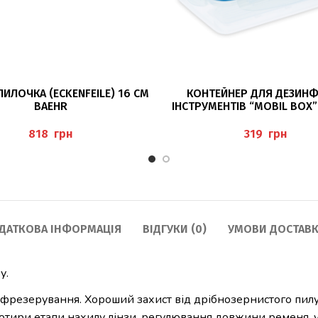
ЧИТАТИ ДАЛІ
ДОДАТИ В КОШИК
ПИЛОЧКА (ECKENFEILE) 16 СМ
КОНТЕЙНЕР ДЛЯ ДЕЗИНФ
BAEHR
ІНСТРУМЕНТІВ “MOBIL BOX”
BAEHR
грн
грн
ДАТКОВА ІНФОРМАЦІЯ
ВІДГУКИ (0)
УМОВИ ДОСТАВК
у.
а фрезерування. Хороший захист від дрібнозернистого пилу
тири етапи нахилу лінзи, регулювання довжини ременя, уда