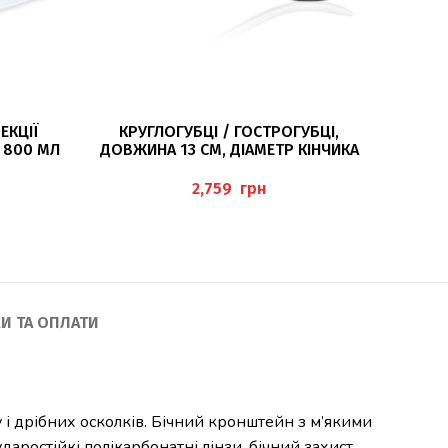
ДОДАТИ В КОШИК
ЕКЦІЇ
КРУГЛОГУБЦІ / ГОСТРОГУБЦІ,
БАФ ДЛ
 800 МЛ
ДОВЖИНА 13 СМ, ДІАМЕТР КІНЧИКА
0,5 ММ, НЕРЖАВІЮЧА СТАЛЬ
грн
И ТА ОПЛАТИ
 і дрібних осколків. Бічний кронштейн з м’якими
ростійкі полікарбонатні лінзи, бічний захист.