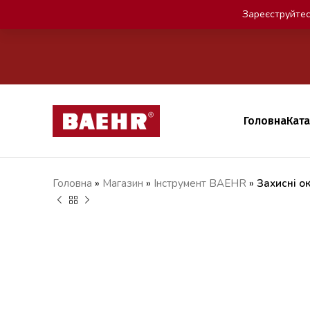
Зареєструйтес
Головна
Кат
Головна
»
Магазин
»
Iнструмент BAEHR
»
Захисні о