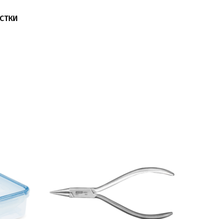
ИСТКИ
, BAEHR