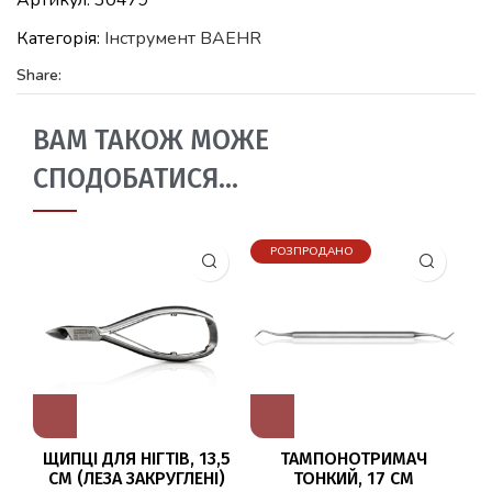
Категорія:
Iнструмент BAEHR
Share:
ВАМ ТАКОЖ МОЖЕ
СПОДОБАТИСЯ…
РОЗПРОДАНО
ЩИПЦІ ДЛЯ НІГТІВ, 13,5
ТАМПОНОТРИМАЧ
К
СМ (ЛЕЗА ЗАКРУГЛЕНІ)
ТОНКИЙ, 17 СМ