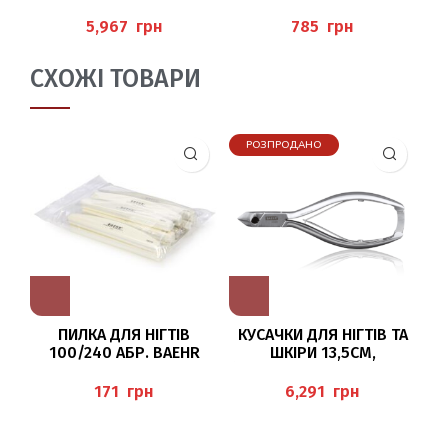
BAEHR
(TAMPONADEN) BAEHR
ПЛ
грн
грн
СХОЖІ ТОВАРИ
РОЗПРОДАНО
ПИЛКА ДЛЯ НІГТІВ
КУСАЧКИ ДЛЯ НІГТІВ ТА
ТА
100/240 АБР. BAEHR
ШКІРИ 13,5СМ,
(KOPFSCHNEIDER), BAEHR
(
грн
грн