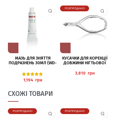
РОЗПРОДАНО
МАЗЬ ДЛЯ ЗНЯТТЯ
КУСАЧКИ ДЛЯ КОРЕКЦІЇ
ПОДРАЗНЕНЬ 30МЛ (WD-
ДОВЖИНИ НІГТЬОВОЇ
SALBE) PEDIBAEHR
ПЛАСТИНИ, 14 СМ, ЛЕЗО
3
20 ММ (BAEHR)
грн
грн
СХОЖІ ТОВАРИ
РОЗПРОДАНО
РОЗПРОДАНО