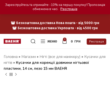
Зареєструйтесь та отримайте -10% на першу покупку! Пропозиція
обмежена в часі.
Реєстрація
Безкоштовна доставка Нова пошта - від 5000 грн
Безкоштовна доставка Укрпошта - від 4500 грн
0
МЕНЮ
0
ГРН
Реєстрація
Головна
»
Магазин
»
Нігті (все для манікюру)
»
Кусачки для
нігтів
»
Кусачки для корекції довжини нігтьової
пластини, 14 см, лезо 15 мм BAEHR