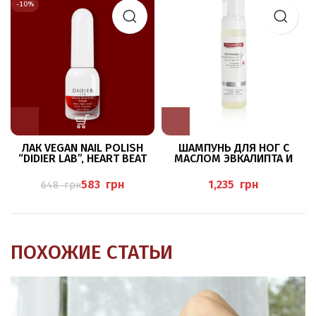
-10%
ЛАК VEGAN NAIL POLISH
ШАМПУНЬ ДЛЯ НОГ С
“DIDIER LAB”, HEART BEAT
МАСЛОМ ЭВКАЛИПТА И
CORAL
ЛЕМОНГРАССА 200МЛ
(FUSS-SHAMPOO MIT
583
грн
грн
648
грн
EUKALYPTUS/ZITRONENGRA
S)
ПОХОЖИЕ СТАТЬИ