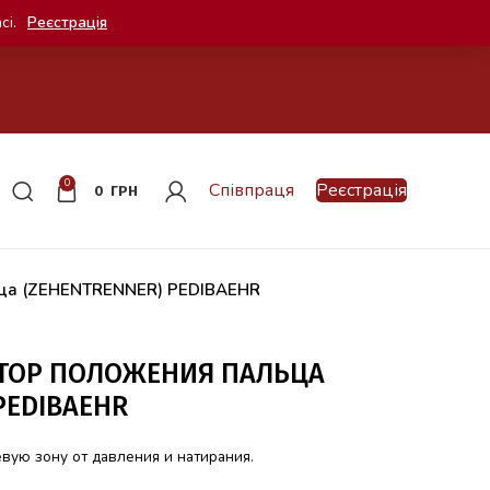
сі.
Реєстрація
0
Співпраця
Реєстрація
0
ГРН
ьца (ZEHENTRENNER) PEDIBAEHR
ТОР ПОЛОЖЕНИЯ ПАЛЬЦА
PEDIBAEHR
ую зону от давления и натирания.