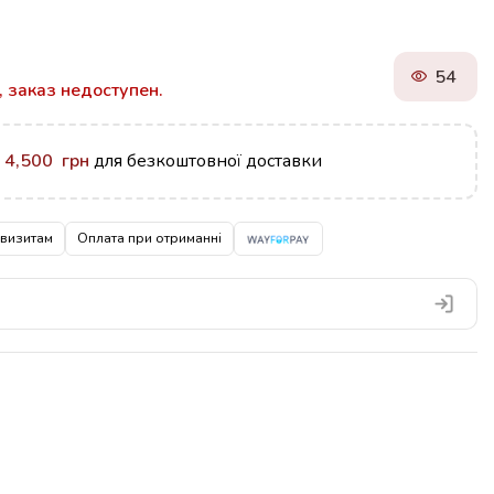
56
, заказ недоступен.
у
4,500
грн
для безкоштовної доставки
квизитам
Оплата при отриманні