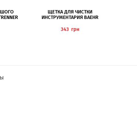
ПОДРОБНЕЕ
ЬШОГО
ЩЕТКА ДЛЯ ЧИСТКИ
ЖИДКОС
TRENNER
ИНСТРУМЕНТАРИЯ BAEHR
BAEHR
“NAGEL
грн
ТЫ