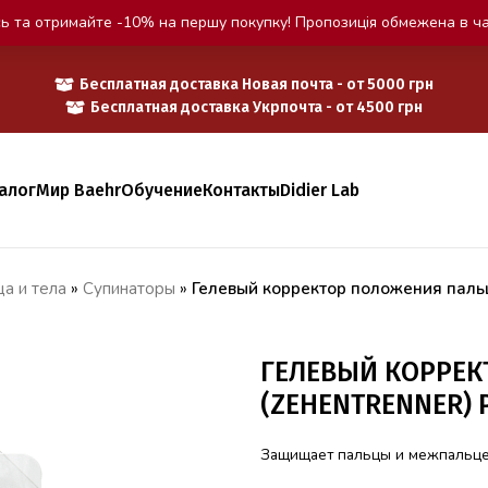
ь та отримайте -10% на першу покупку! Пропозиція обмежена в ча
Бесплатная доставка Новая почта - от 5000 грн
Бесплатная доставка Укрпочта - от 4500 грн
алог
Мир Baehr
Обучение
Контакты
Didier Lab
а и тела
»
Супинаторы
»
Гелевый корректор положения пал
ГЕЛЕВЫЙ КОРРЕК
(ZEHENTRENNER) 
Защищает пальцы и межпальцев