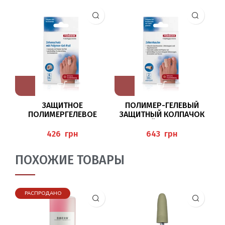
ЗАЩИТНОЕ
ПОЛИМЕР-ГЕЛЕВЫЙ
ПОЛИМЕРГЕЛЕВОЕ
ЗАЩИТНЫЙ КОЛПАЧОК
КОЛЬЦО МАЛОЕ
БОЛЬШОЙ (ZEHENHAUBE
(Z
(ZEHENSCHUTZ)
) PEDIBAEHR
грн
грн
PEDIBAEHR
ПОХОЖИЕ ТОВАРЫ
РАСПРОДАНО