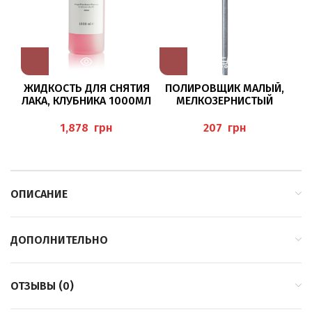
ЖИДКОСТЬ ДЛЯ СНЯТИЯ
ПОЛИРОВЩИК МАЛЫЙ,
ЛАКА, КЛУБНИКА 1000МЛ
МЕЛКОЗЕРНИСТЫЙ
МА
“NAGELLACKENTFERNER
9624/065 BUSCH
ВР
ERDBEER” BAEHR
грн
грн
ОПИСАНИЕ
ДОПОЛНИТЕЛЬНО
ОТЗЫВЫ (0)