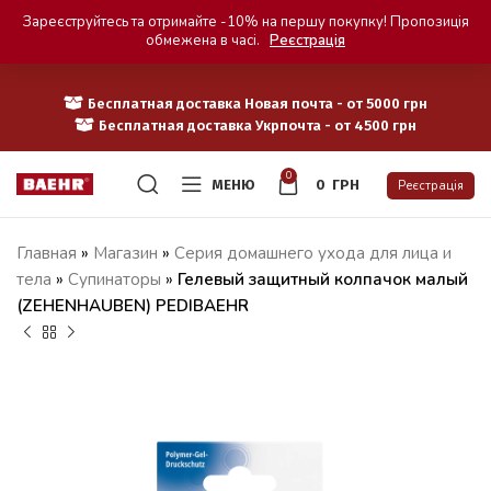
Зареєструйтесь та отримайте -10% на першу покупку! Пропозиція
обмежена в часі.
Реєстрація
Бесплатная доставка Новая почта - от 5000 грн
Бесплатная доставка Укрпочта - от 4500 грн
0
МЕНЮ
0
ГРН
Реєстрація
Главная
»
Магазин
»
Серия домашнего ухода для лица и
тела
»
Супинаторы
»
Гелевый защитный колпачок малый
(ZEHENHAUBEN) PEDIBAEHR