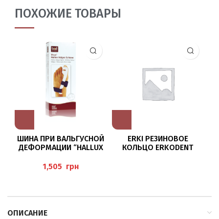
BAEHR
ПОХОЖИЕ ТОВАРЫ
ШИНА ПРИ ВАЛЬГУСНОЙ
ERKI РЕЗИНОВОЕ
ДЕФОРМАЦИИ “HALLUX
КОЛЬЦО ERKODENT
VALGUS” ОТ 41 РАЗМЕРА,
(Z
ПРАВАЯ СТОРОНА BORT
грн
ОПИСАНИЕ