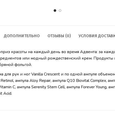
ДОПОЛНИТЕЛЬНО
ОТЗЫВЫ (0)
УСЛОВИЯ ДОСТАВ
из красоты на каждый день во время Адвента: за каждо
гредиентов или модный рождественский крем. Продукты 
бряной фольгой.
ля рук и ног Vanilla Crescent и по одной ампуле объемом 2 мл
 Retinol, ампула Aloy Repair, ампула Q10 Biovital Complex, амп
itamin C, ампула Serenity Stem Cell, ампула Forever Young, ампу
t Acid.