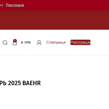
сі.
Реєстрація
0
Співпраця
Реєстрація
0
ГРН
Ь 2025 BAEHR