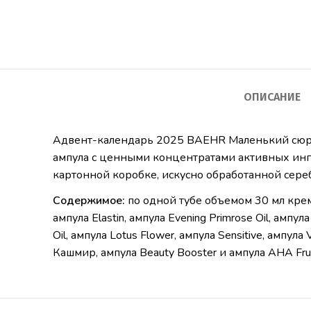
ОПИСАНИЕ
Адвент-календарь 2025 BAEHR Маленький сюрпр
ампула с ценными концентратами активных ин
картонной коробке, искусно обработанной сере
Содержимое:
по одной тубе объемом 30 мл крема д
ампула Elastin, ампула Evening Primrose Oil, ампула
Oil, ампула Lotus Flower, ампула Sensitive, ампула V
Кашмир, ампула Beauty Booster и ампула AHA Frui