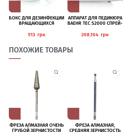
БОКС ДЛЯ ДЕЗИНФЕКЦИИ
АППАРАТ ДЛЯ ПЕДИКЮРА
М
ВРАЩАЮЩИХСЯ
BAEHR TEC S2000 СПРЕЙ-
А
ИНСТРУМЕНТОВ
ТЕХНОЛОГИЯ
(DESINFEKTIONSDOSE),
грн
грн
BAEHR
ПОХОЖИЕ ТОВАРЫ
ФРЕЗА АЛМАЗНАЯ ОЧЕНЬ
ФРЕЗА АЛМАЗНАЯ,
ФР
ГРУБОЙ ЗЕРНИСТОСТИ
СРЕДНЯЯ ЗЕРНИСТОСТЬ