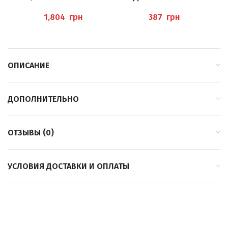
5893/065 BUSCH
801/023 BUSCH
DT
грн
грн
ОПИСАНИЕ
ДОПОЛНИТЕЛЬНО
ОТЗЫВЫ (0)
УСЛОВИЯ ДОСТАВКИ И ОПЛАТЫ