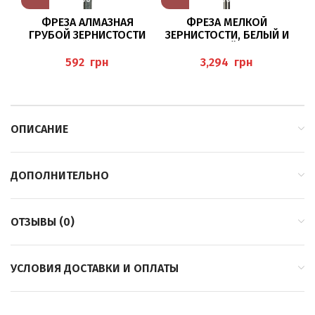
ФРЕЗА АЛМАЗНАЯ
ФРЕЗА МЕЛКОЙ
ГРУБОЙ ЗЕРНИСТОСТИ
ЗЕРНИСТОСТИ, БЕЛЫЙ И
Т
6863/019 BUSCH
КРАСНЫЙ КРУГ
HT8880/095
грн
грн
HYBRIDTWISTER BUSCH
ОПИСАНИЕ
ДОПОЛНИТЕЛЬНО
ОТЗЫВЫ (0)
УСЛОВИЯ ДОСТАВКИ И ОПЛАТЫ