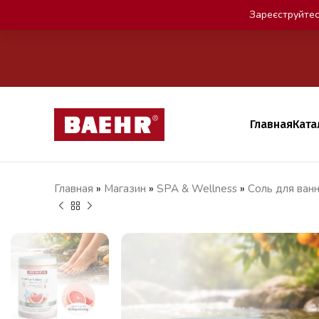
Зареєструйтес
Главная
Ката
Главная
»
Магазин
»
SPA & Wellness
»
Соль для ван