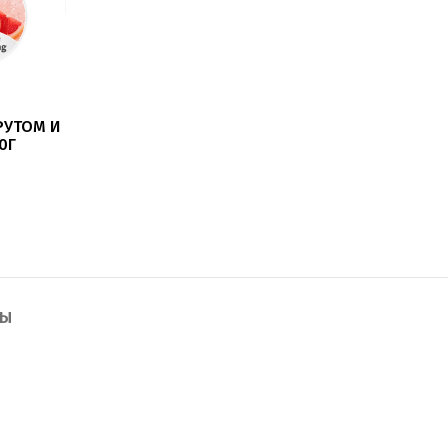
РУТОМ И
0Г
ТЫ