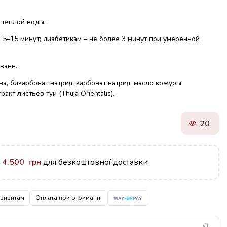
 теплой воды.
5–15 минут; диабетикам – не более 3 минут при умеренной
ванн.
а, бикарбонат натрия, карбонат натрия, масло кожуры
тракт листьев туи (Thuja Orientalis).
20
у
4,500
грн
для безкоштовної доставки
квизитам
Оплата при отриманні