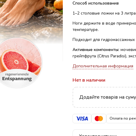
Способ использования
1–2 столовые ложки на 3 литра
Ноги держите в воде примерно 
температуре.
Подходит для гидромассажных 
Активные компоненты:
мочевин
грейпфрута (Citrus Paradisi), экс
Дополнительная информация
Нет в наличии
Додайте товарів на сум
Оплата по ре