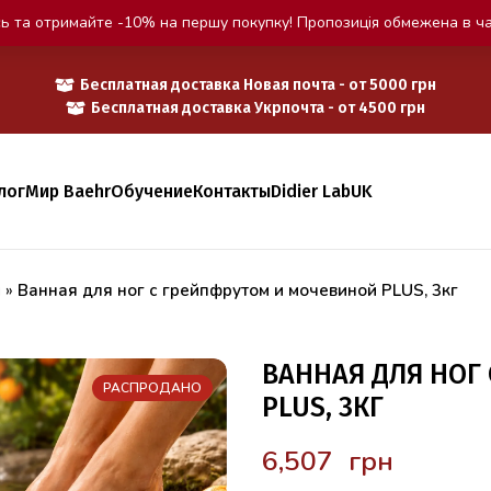
ь та отримайте -10% на першу покупку! Пропозиція обмежена в ча
Бесплатная доставка Новая почта - от 5000 грн
Бесплатная доставка Укрпочта - от 4500 грн
лог
Мир Baehr
Обучение
Контакты
Didier Lab
UK
н
»
Ванная для ног с грейпфрутом и мочевиной PLUS, 3кг
ВАННАЯ ДЛЯ НОГ
РАСПРОДАНО
PLUS, 3КГ
грн