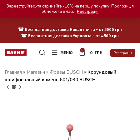
Зареєструйтесь та отримайте -10% на першу покупку! Пропозиція
обмежена в часі.
Реєстрація
Бесплатная доставка Новая почта - от 5000 грн
Бесплатная доставка Укрпочта - от 4500 грн
0
МЕНЮ
0
ГРН
Реєстрація
Главная
»
Магазин
»
Фрезы BUSCH
»
Корундовый
шлифовальный камень 601/030 BUSCH