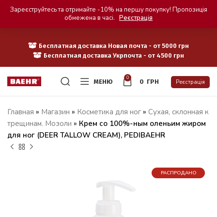
Зареєструйтесь та отримайте -10% на першу покупку! Пропозиція
обмежена в часі.
Реєстрація
Бесплатная доставка Новая почта - от 5000 грн
Бесплатная доставка Укрпочта - от 4500 грн
0
МЕНЮ
0
ГРН
Реєстрація
Главная
»
Магазин
»
Косметика для ног
»
Сухая, склонная к
трещинам. Мозоли
»
Крем со 100%-ным оленьим жиром
для ног (DEER TALLOW CREAM), PEDIBAEHR
РАСПРОДАНО