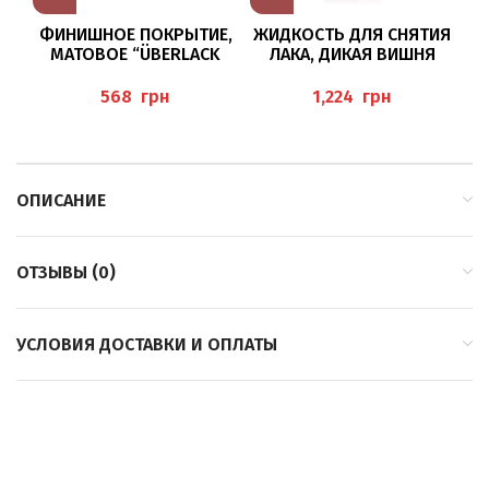
ФИНИШНОЕ ПОКРЫТИЕ,
ЖИДКОСТЬ ДЛЯ СНЯТИЯ
Ф
МАТОВОЕ “ÜBERLACK
ЛАКА, ДИКАЯ ВИШНЯ
TOP COAT MATT” BAEHR
500МЛ
“NAGELLACKENTFERNER
грн
грн
WILDKIRSCHE” BAEHR
ОПИСАНИЕ
ОТЗЫВЫ (0)
УСЛОВИЯ ДОСТАВКИ И ОПЛАТЫ