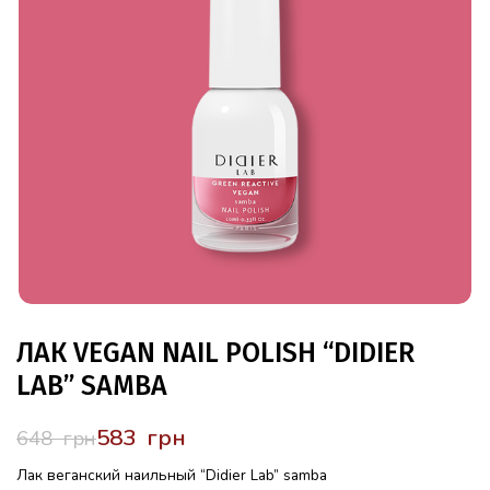
ЛАК VEGAN NAIL POLISH “DIDIER
LAB” SAMBA
583
грн
648
грн
Лак веганский наильный “Didier Lab” samba