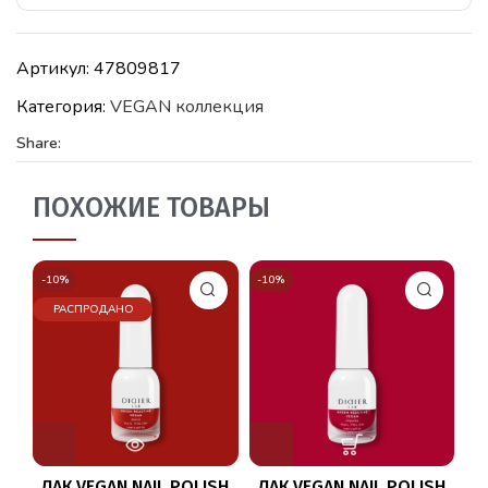
Артикул:
47809817
Категория:
VEGAN коллекция
Share:
ПОХОЖИЕ ТОВАРЫ
-10%
-10%
-1
РАСПРОДАНО
ЛАК VEGAN NAIL POLISH
ЛАК VEGAN NAIL POLISH
V