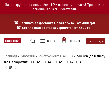
Зареєструйтесь та отримайте -10% на першу покупку! Пропозиція
обмежена в часі.
Реєстрація
Бесплатная доставка Новая почта - от 5000 грн
Бесплатная доставка Укрпочта - от 4500 грн
0
МЕНЮ
0
ГРН
Реєстрація
Главная
»
Магазин
»
Инструмент BAEHR
»
Мішок для пилу
для апаратів: ТЕС А950. А800. А500 BAEHR