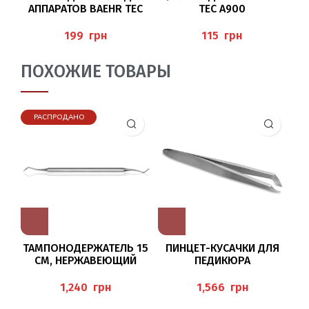
АППАРАТОВ BAEHR TEC
TEC A900
А
A2000/A1200
грн
грн
ПОХОЖИЕ ТОВАРЫ
РАСПРОДАНО
ТАМПОНОДЕРЖАТЕЛЬ 15
ПИНЦЕТ-КУСАЧКИ ДЛЯ
Щ
СМ, НЕРЖАВЕЮЩИЙ
ПЕДИКЮРА
К
(TAMPONADEN), BAEHR
(HAUTZANGEN-PINZETTE),
BAEHR
грн
грн