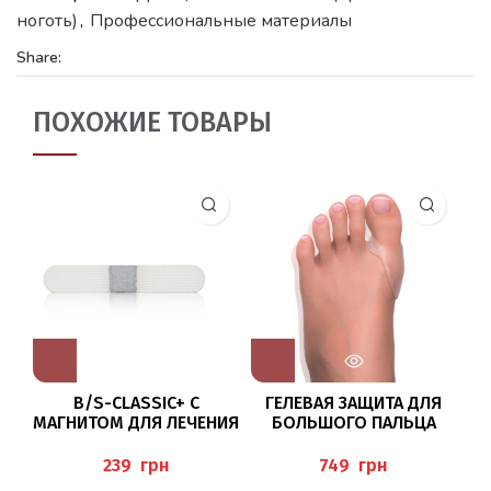
ноготь)
,
Профессиональные материалы
Share:
ПОХОЖИЕ ТОВАРЫ
B/S-CLASSIC+ С
ГЕЛЕВАЯ ЗАЩИТА ДЛЯ
Б
МАГНИТОМ ДЛЯ ЛЕЧЕНИЯ
БОЛЬШОГО ПАЛЬЦА
КО
ВРОСШЕГО НОГТЯ
“GEL-BALLENSCHALE”
“CLASSIC+ SPANGEN
PEDIBAEHR
грн
грн
(MAGNET)”BAEHR